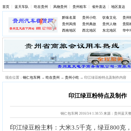
首页
┆
蓝天车队
┆
吃在贵州
┆
风物贵州
┆
贵州租车
┆
省外直达
┆
地区直达
黔味名菜
贵州小吃
饮食文化
贵州
贵州风情
贵州典故
贵州人物
贵阳
西南地区
西北地区
东北地区
华中
现在位置：
铜仁包车网
→
吃在贵州
→
贵州小吃
→ 印江绿豆粉特点及制作内容
印江绿豆粉特点及制作
铜仁包车网
2016/3/4 1:38:55 来源：贵州蓝天
印江绿豆粉主料：大米3.5千克，绿豆800克，