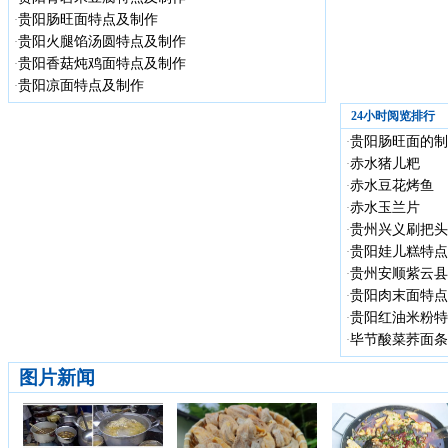
贵阳肠旺面特点及制作
·
贵阳火腿馅汤圆特点及制作
·
贵阳香菇炖鸡面特点及制作
·
贵阳凉面特点及制作
·
24小时阅览排行
贵阳肠旺面的制
·
赤水猪儿粑
·
赤水豆花烤鱼
·
赤水玉兰片
·
贵州兴义刷把头
·
贵阳娃儿糕特点
·
贵州安顺紫云县
·
贵阳肉末面特点
·
贵阳红油米粉特
·
毕节酸菜荞面条
·
图片新闻