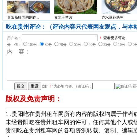
贵阳肠旺面的制作...
赤水玉兰片
赤水豆花烤鱼
吃在贵州评论：（评论内容只代表网友观点，与本
用户名：
！
查看更多评论
分 值：
100分
85分
70分
55分
40分
25分
10分
0
内 容：
(注“
！
”为必填内容。) 验证码：
版权及免责声明：
1 .贵阳吃在贵州租车网所有内容的版权均属于作
未经贵阳吃在贵州租车网的许可，任何其他个人或
贵阳吃在贵州租车网的各项资源转载、复制、编辑