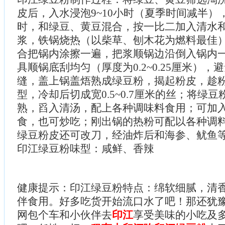
皮后，入水浸泡9~10小时（夏季时间减半），
时，和绿豆、黄豆混合，按一比二加入清水
浆，铁锅烧热（以柴草、刨木花为燃料最佳
合把锅内涂擦一遍，把浆顺锅边沿倒入锅内
具顺锅底刮均匀（厚度为0.2~0.25厘米）
缝，盖上锅盖焐熟成绿豆粉，揭起粉皮，趁
型，冷却后切成宽0.5~0.7厘米的丝；将绿豆
熟，舀入清汤，配上各种调味料食用；可加
食，也可炒吃；刚出锅的热粉可配以各种调
绿豆粉皮还可改刀，经油炸后和海参、鱿鱼
印江绿豆粉味型：咸鲜、香辣
健康提示：印江绿豆粉特点：绵软细腻，清
伴食用。好多吃货开始流口水了吧！那还犹
网包个车和小伙伴去
印江
享受美味的小吃及多