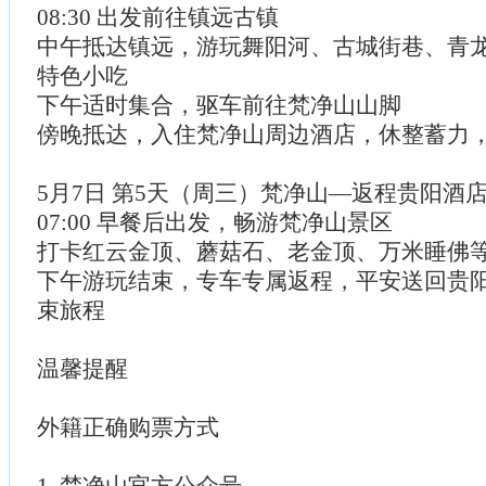
08:30 出发前往镇远古镇
中午抵达镇远，游玩舞阳河、古城街巷、青
特色小吃
下午适时集合，驱车前往梵净山山脚
傍晚抵达，入住梵净山周边酒店，休整蓄力
5月7日 第5天（周三）梵净山—返程贵阳酒
07:00 早餐后出发，畅游梵净山景区
打卡红云金顶、蘑菇石、老金顶、万米睡佛
下午游玩结束，专车专属返程，平安送回贵
束旅程
温馨提醒
外籍正确购票方式
1. 梵净山官方公众号