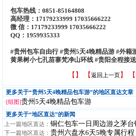
包车热线：0851-85164808
高经理：17179233999 17035666222
微 信：17179233999 17035666222
QQ：1959935333
#贵州包车自由行 #贵州5天4晚精品游 #外籍
黄果树小七孔苗寨梵净山环线 #贵阳全程接
【
】 【
】 【
返回上一页
更多关于“贵州5天4晚精品包车游”的地区直达文章
贵州5天4晚精品包车游
·
[组图]
更多关于“
地区直达
”的新闻
铜仁包车一日周边游之茅台
上一篇地区直达：
贵州六盘水6天5晚专属行程
下一篇地区直达：