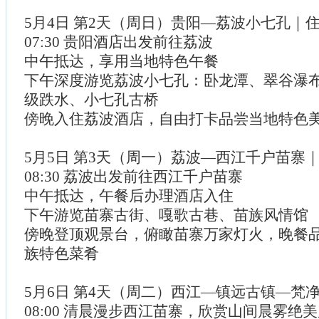
5月4日 第2天（周日）贵阳—荔波小七孔｜
07:30 贵阳酒店出发前往荔波
中午抵达，享用当地特色午餐
下午深度游览荔波小七孔：卧龙潭、翠谷瀑布
级跌水、小七孔古桥
傍晚入住荔波酒店，自由打卡品尝当地特色
5月5日 第3天（周一）荔波—西江千户苗寨
08:30 荔波出发前往西江千户苗寨
中午抵达，午餐后办理酒店入住
下午游览苗寨古街、嘎歌古巷、苗族风情馆
傍晚登顶观景台，俯瞰苗寨万家灯火，晚餐
族特色菜肴
5月6日 第4天（周二）西江—镇远古镇—梵
08:00 清晨漫步西江苗寨，欣赏山间晨雾绝