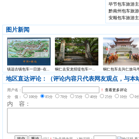
毕节包车旅游主
·
黔南州包车旅游
·
安顺包车旅游主
·
图片新闻
镇远古镇包车一日游~在...
铜仁去安龙招堤包车一...
铜仁包车去兴仁放马坪.
地区直达评论：（评论内容只代表网友观点，与本
用户名：
！
查看更多评论
分 值：
100分
85分
70分
55分
40分
25分
10分
0
内 容：
(注“
！
”为必填内容。) 验证码：