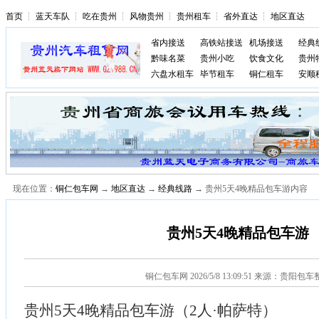
首页
┆
蓝天车队
┆
吃在贵州
┆
风物贵州
┆
贵州租车
┆
省外直达
┆
地区直达
省内接送
高铁站接送
机场接送
经典
黔味名菜
贵州小吃
饮食文化
贵州
六盘水租车
毕节租车
铜仁租车
安顺
现在位置：
铜仁包车网
→
地区直达
→
经典线路
→ 贵州5天4晚精品包车游内容
贵州5天4晚精品包车游
铜仁包车网
2026/5/8 13:09:51 来源：贵阳包
贵州5天4晚精品包车游（2人·帕萨特）