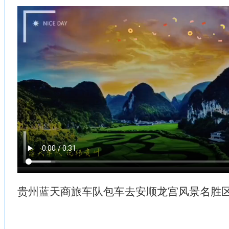
贵州蓝天商旅车队包车去安顺龙宫风景名胜