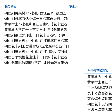
相关报道
更多>>
铜仁到黄果树+小七孔+西江苗寨+镇远五日...
·
铜仁到丹寨万达小镇一日包车自游行（7到...
·
黄果树去小七孔和西江自由行【包车旅游...
·
黄果树去西江千户苗寨自由行【包车旅游...
·
铜仁到铜仁梵净山一日包车自游行（7到5...
·
铜仁到黄果树+小七孔+西江苗寨四日包车...
·
铜仁包车到玉舍滑雪场+玉舍森林公园一日...
·
铜仁到黄果树+小七孔+西江+镇远+梵净山...
·
铜仁去平坝樱花直通车一日游【包车旅游...
·
铜仁包车玩转朗德+西江~让时光浸在银饰...
·
24小时阅览排行
黄果树去小七孔
·
黄果树去西江千
·
贵州2地赏花加遵
·
贞丰考察会议包车
·
茅台镇会议用车
·
铜仁包车玩转朗德
·
六盘水乌蒙大草
·