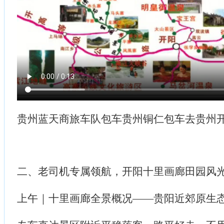
贵州蓝天商旅车队包车贵州铜仁包车去贵州
二、老司机专属领航，开阳十里画廊田园风
上午｜十里画廊全景概况——贵阳近郊原生