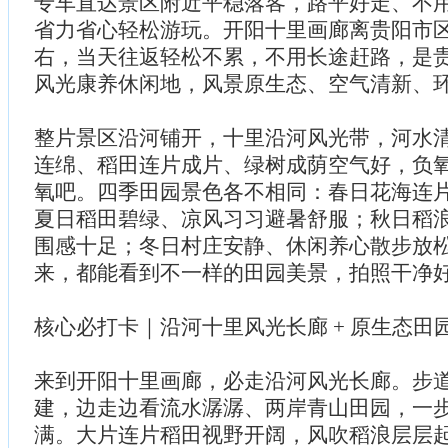
专车直达景区附近平稳落客，路平好走、不
省力省心轻松游玩。开阳十里画廊离贵阳市
右，当天往返轻松不累，不用长途赶路，是
风光康养休闲地，风景原生态、空气清新、
整片景区沿河铺开，十里沿河风光带，河水
连绵、稻田连片成片、绿树成荫空气好，负
氧吧。四季田园景色各不相同：春日花海连
夏日稻田碧绿、凉风习习避暑舒服；秋日稻
围感十足；冬日村庄安静、休闲养心散步放
来，都能看到不一样的田园美景，拍照干净
核心必打卡｜沿河十里风光长廊 + 原生态田
来到开阳十里画廊，必走沿河风光长廊。步
建，边走边看流水潺潺、两岸青山田园，一
满。大片连片稻田视野开阔，风吹稻浪层层