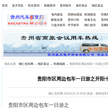
首页
┆
蓝天车队
┆
吃在贵州
┆
风物贵州
┆
贵州租车
┆
省外直达
┆
地区直达
省内接送
高铁站接送
机场接送
经典
黔味名菜
贵州小吃
饮食文化
贵州
六盘水租车
毕节租车
铜仁租车
安顺
现在位置：
铜仁包车网
→
地区直达
→
经典线路
→ 贵阳市区周边包车一日游之开
贵阳市区周边包车一日游之开阳
铜仁包车网
2026/4/26 19:39:06 来源：贵阳包
贵阳市区周边包车一日游之