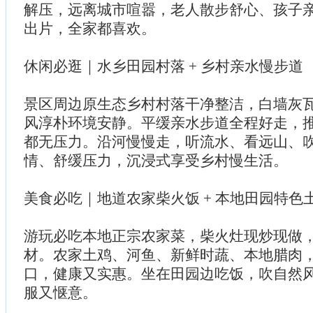
解压，远离城市喧嚣，老人散步舒心、孩子
出片，全家都喜欢。
休闲必逛｜水乡田园村落 + 乡村亲水慢步道
景区周边原生态乡村村落干净整洁，白墙灰
风淳朴环境安静。平缓亲水步道全程好走，
都无压力。沿河慢慢走，听流水、看远山、
情、舒缓压力，沉浸式享受乡村慢生活。
美食必吃｜地道农家柴火饭 + 本地田园特色
游玩必吃本地正宗农家菜，柴火灶现炒现做
材。农家土鸡、河鱼、新鲜时蔬、本地腊肉
口，健康又实惠。坐在田园边吃饭，吹自然
服又惬意。