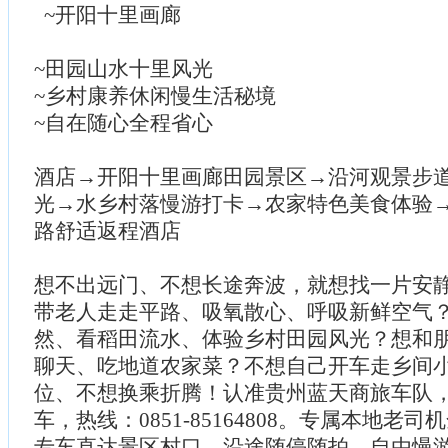
~开阳十里画廊
~田园山水十里风光
~乡村康养休闲慢生活秘境
~自在随心全程省心
酒店→开阳十里画廊田园景区→沿河观景步
光→水乡村落慢游打卡→农家特色美食体验
路舒适返程酒店
想不出远门、不想长途奔波，就想找一片安
带老人走走平路、吸氧散心、呼吸新鲜空气
然、看稻田流水、体验乡村田园风光？想和
聊天、吃地道农家菜？不想自己开车走乡间
位、不想换乘折腾！认准贵州蓝天商旅车队
车，热线：0851-85164808。专属本地老
专车直达景区村口，沿途随停随拍、自由慢