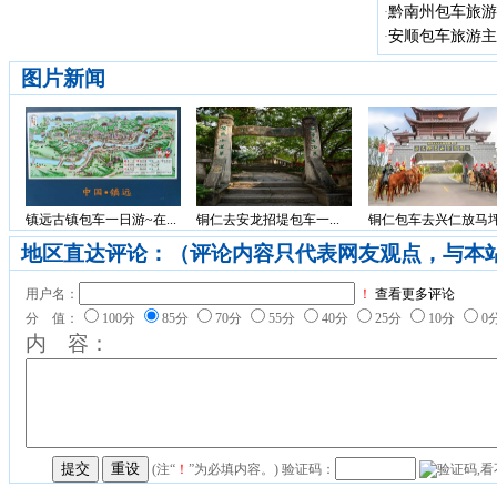
黔南州包车旅游
·
安顺包车旅游主
·
图片新闻
镇远古镇包车一日游~在...
铜仁去安龙招堤包车一...
铜仁包车去兴仁放马坪.
地区直达评论：（评论内容只代表网友观点，与本
用户名：
！
查看更多评论
分 值：
100分
85分
70分
55分
40分
25分
10分
0
内 容：
(注“
！
”为必填内容。) 验证码：