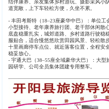
结伴康养、亲友集体乡村游玩、摄影采风小
道宽敞，上下车轻松方便，久坐不累。
- 丰田考斯特（18–23座豪华中巴）：单位
小型接待、老年康养旅行团、老干部休闲散
底盘稳重扎实，城郊道路、乡村道路行驶稳
服贴合，适合慢悠悠欣赏田园风景、轻松散
十里画廊停车点位、就近落客位置，全程安
稳妥放心。
- 宇通大巴（38–55座全域豪华大巴）：大
园研学、公司全员集体团建专用整车。