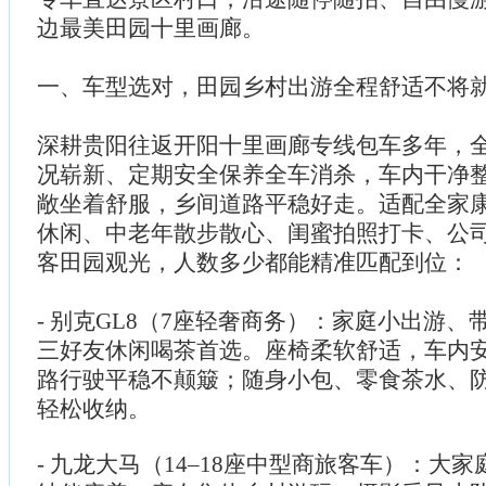
边最美田园十里画廊。
一、车型选对，田园乡村出游全程舒适不将
深耕贵阳往返开阳十里画廊专线包车多年，
况崭新、定期安全保养全车消杀，车内干净
敞坐着舒服，乡间道路平稳好走。适配全家
休闲、中老年散步散心、闺蜜拍照打卡、公
客田园观光，人数多少都能精准匹配到位：
- 别克GL8（7座轻奢商务）：家庭小出游
三好友休闲喝茶首选。座椅柔软舒适，车内
路行驶平稳不颠簸；随身小包、零食茶水、
轻松收纳。
- 九龙大马（14–18座中型商旅客车）：大