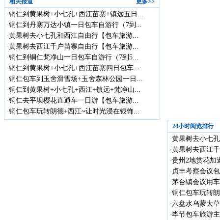
相关报道
更多>>
铜仁到黄果树+小七孔+西江苗寨+镇远五日...
·
铜仁到丹寨万达小镇一日包车自游行（7到...
·
黄果树去小七孔和西江自由行【包车旅游...
·
黄果树去西江千户苗寨自由行【包车旅游...
·
铜仁到铜仁梵净山一日包车自游行（7到5...
·
铜仁到黄果树+小七孔+西江苗寨四日包车...
·
铜仁包车到玉舍滑雪场+玉舍森林公园一日...
·
铜仁到黄果树+小七孔+西江+镇远+梵净山...
·
铜仁去平坝樱花直通车一日游【包车旅游...
·
铜仁包车玩转朗德+西江~让时光浸在银饰...
·
24小时阅览排行
黄果树去小七孔
·
黄果树去西江千
·
贵州2地赏花加遵
·
贞丰考察会议包车
·
茅台镇会议用车
·
铜仁包车玩转朗德
·
六盘水乌蒙大草
·
毕节包车旅游主
·