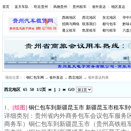
首页
┆
蓝天车队
┆
吃在贵州
┆
风物贵州
┆
贵州租车
┆
省外直达
┆
地区直达
西南地区
西北地区
东北地区
华中
招商与网络
联系我们
都匀包车
黔味
遵义租车
凯里租车
都匀租车
六盘
现在位置：：
铜仁包车网
→
省外直达
→
西北地区
→ 省外直达列表
西北地区
65
50
1/2页
1
GO
2
1、
[组图]
铜仁包车到新疆昆玉市 新疆昆玉市租车到铜
详细类别：贵州省内外商务包车会议包车服务区域
商务车）铜仁包车到新疆昆玉市（贵州高铁租车）