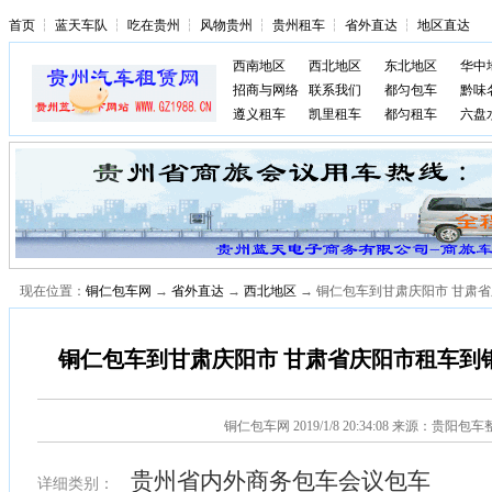
首页
┆
蓝天车队
┆
吃在贵州
┆
风物贵州
┆
贵州租车
┆
省外直达
┆
地区直达
西南地区
西北地区
东北地区
华中
招商与网络
联系我们
都匀包车
黔味
遵义租车
凯里租车
都匀租车
六盘
现在位置：
铜仁包车网
→
省外直达
→
西北地区
→ 铜仁包车到甘肃庆阳市 甘肃省
铜仁包车到甘肃庆阳市 甘肃省庆阳市租车到铜
铜仁包车网
2019/1/8 20:34:08 来源：贵阳包
贵州省内外商务包车会议包车
详细类别：