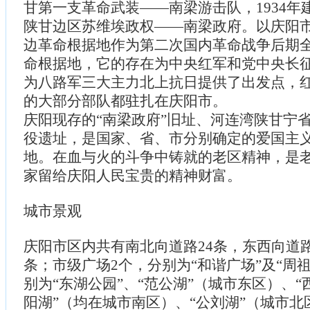
甘第一支革命武装——南梁游击队，1934年
陕甘边区苏维埃政权——南梁政府。以庆阳
边革命根据地作为第二次国内革命战争后期全
命根据地，它的存在为中央红军和党中央长
为八路军三大主力北上抗日提供了出发点，
的大部分部队都驻扎在庆阳市。
庆阳现存的“南梁政府”旧址、河连湾陕甘宁
役遗址，是国家、省、市分别确定的爱国主
地。在血与火的斗争中铸就的老区精神，是
家留给庆阳人民宝贵的精神财富。
城市景观
庆阳市区内共有南北向道路24条，东西向道路
条；市级广场2个，分别为“和谐广场”及“周祖
别为“东湖公园”、“范公湖”（城市东区）、“西
阳湖”（均在城市南区）、“公刘湖”（城市北