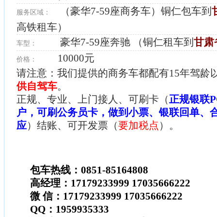
（豪华7-59座商务车）铜仁包车到
服务区域：
高铁租车）
豪华7-59座奔驰 （铜仁租车到
甘肃
车型：
10000元
价格：
请注意：我们提供的商务车都配有15年驾龄
供自驾车
。
正规、专业、上门接人、可刷卡（
正规银联P
户，可刷公务员卡，做到小票、银联回单、
应
）结账、可开发票（
要加税点
）。
包车热线：0851-85164808
高经理：17179233999 17035666222
微 信：17179233999 17035666222
QQ：1959935333