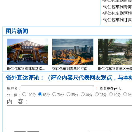
铜仁包车到新疆 
·
铜仁包车到青海省
·
铜仁包车到阿坝州
·
铜仁包车到甘肃省
·
图片新闻
铜仁包车到成都草堂路...
铜仁包车到青羊区府南...
铜仁包车到青羊区光华.
省外直达评论：（评论内容只代表网友观点，与本
用户名：
！
查看更多评论
分 值：
100分
85分
70分
55分
40分
25分
10分
0
内 容：