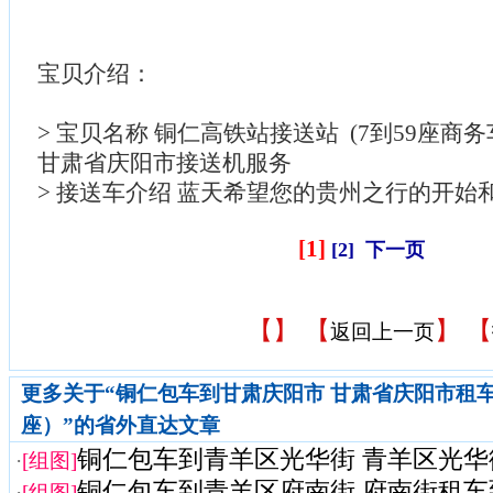
宝贝介绍：
> 宝贝名称 铜仁高铁站接送站 (7到59座商
甘肃省庆阳市接送机服务
> 接送车介绍 蓝天希望您的贵州之行的开始
[1]
[2]
下一页
【
】 【
】 【
返回上一页
更多关于“铜仁包车到甘肃庆阳市 甘肃省庆阳市租车到
座）”的省外直达文章
铜仁包车到青羊区光华街 青羊区光华街
·
[组图]
铜仁包车到青羊区府南街 府南街租车
·
[组图]