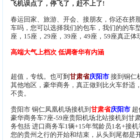
飞机误点了，停飞了，赶不上了!
春运回家、旅游、开会、接朋友，你还在挤
车吗，您可以选择我们的包车，我们的的车型
座，15座，29座，39座，49座，59座真正体
高端大气上档次 低调奢华有内涵
超值，专线。也可
到
甘肃省
庆阳市
接到铜仁
其他地区，豪华商务，真正做到比火车舒适
不贵。
贵阳市 铜仁凤凰机场接机到
甘肃省
庆阳市
超
豪华商务车7座-59座贵阳机场北站接机到甘
务包括 进口商务车1辆+15年驾龄员1名+接机
您的贵州之行的开始和结束，从头到尾都是