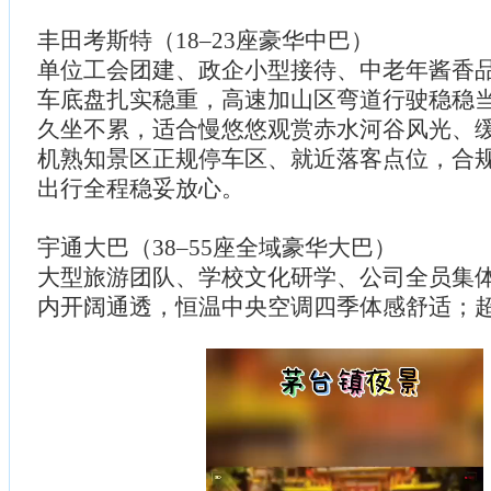
丰田考斯特（18–23座豪华中巴）
单位工会团建、政企小型接待、中老年酱香
车底盘扎实稳重，高速加山区弯道行驶稳稳
久坐不累，适合慢悠悠观赏赤水河谷风光、
机熟知景区正规停车区、就近落客点位，合
出行全程稳妥放心。
宇通大巴（38–55座全域豪华大巴）
大型旅游团队、学校文化研学、公司全员集
内开阔通透，恒温中央空调四季体感舒适；