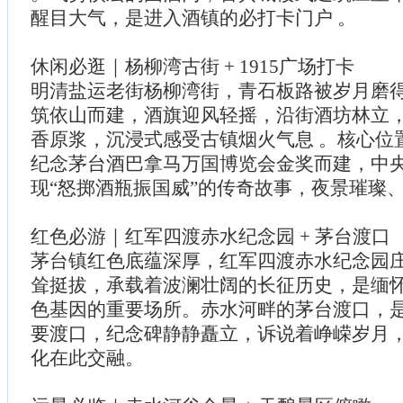
醒目大气，是进入酒镇的必打卡门户 。
休闲必逛｜杨柳湾古街 + 1915广场打卡
明清盐运老街杨柳湾街，青石板路被岁月磨
筑依山而建，酒旗迎风轻摇，沿街酒坊林立
香原浆，沉浸式感受古镇烟火气息 。核心位置
纪念茅台酒巴拿马万国博览会金奖而建，中央
现“怒掷酒瓶振国威”的传奇故事，夜景璀璨
红色必游｜红军四渡赤水纪念园 + 茅台渡口
茅台镇红色底蕴深厚，红军四渡赤水纪念园
耸挺拔，承载着波澜壮阔的长征历史，是缅
色基因的重要场所。赤水河畔的茅台渡口，
要渡口，纪念碑静静矗立，诉说着峥嵘岁月
化在此交融。