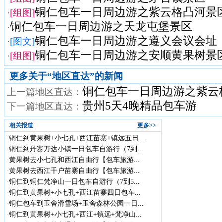
铜仁包车一日周边游之紫云格凸河景
·
[组图]
铜仁包车一日周边游之天龙屯堡景区
·
铜仁包车一日周边游之遵义会议会址
·
[图文]
铜仁包车一日周边游之安顺黄果树景
·
[组图]
更多关于“
地区直达
”的新闻
铜仁包车一日周边游之紫云
上一篇地区直达：
贵州5天4晚精品包车游
下一篇地区直达：
相关报道
更多>>
铜仁到黄果树+小七孔+西江苗寨+镇远五日...
·
铜仁到丹寨万达小镇一日包车自游行（7到...
·
黄果树去小七孔和西江自由行【包车旅游...
·
黄果树去西江千户苗寨自由行【包车旅游...
·
铜仁到铜仁梵净山一日包车自游行（7到5...
·
铜仁到黄果树+小七孔+西江苗寨四日包车...
·
铜仁包车到玉舍滑雪场+玉舍森林公园一日...
·
铜仁到黄果树+小七孔+西江+镇远+梵净山...
·