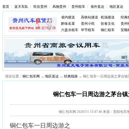
首页
┆
蓝天车队
┆
吃在贵州
┆
风物贵州
┆
贵州租车
┆
省外直达
┆
地区直达
省内接送
高铁站接送
机场接送
经典
黔味名菜
贵州小吃
饮食文化
贵州
六盘水租车
毕节租车
铜仁租车
安顺
现在位置：
铜仁包车网
→
地区直达
→
经典线路
→ 铜仁包车一日周边游之茅台镇
铜仁包车一日周边游之茅台镇
铜仁包车网
2026/5/1 15:47:46 来源：贵阳包
铜仁包车一日周边游之