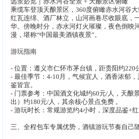
远景必览｜赤水河谷全景 + 天酿景区俯瞰
乘缆车登顶天酿景区，360度俯瞰赤水河谷
红瓦连绵、酒厂林立，山河画卷尽收眼底，
华。傍晚时分，赤水河灯火璀璨，夜色倒映
漫，堪称“中国最美酒镇夜景”。
游玩指南
- 位置：遵义市仁怀市茅台镇，距贵阳约220
- 最佳季节：4-10月，气候宜人，酒香浓郁
鉴皆宜。
- 门票参考：中国酒文化城约60元/人，天酿
出）约180元/人，其余核心景点免费 。
- 游玩时长：常规游览约4小时，深度品鉴+
三、全程包车专属优势，酒镇游玩节奏自己