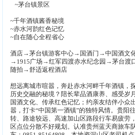
~茅台镇景区
~千年酒镇酱香秘境
~赤水河韵红色记忆
~自在随心全程省心
酒店→茅台镇游客中心→国酒门→中国酒文
→1915广场→红军四渡赤水纪念园→茅台渡
随拍→舒适返程酒店
想远离城市喧嚣，奔赴赤水河畔千年酒镇，
历史交融的秘境？陪长辈品酒康养、感受岁
国酒文化、传承红色记忆；约亲友结伴小众
嚣，打卡“中国第一酒镇”的独特风情。贵阳
转、路途较远、高速加山区路段行车易疲劳
区点位分散不好规划。认准贵州蓝天商旅车
车：0851-85164808。本地资深山区老司