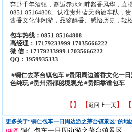
奔赴千年酒镇，邂逅赤水河畔酱香风华，直
0851-85164808。认准贵州蓝天商旅车队
酱香文化休闲游，品鉴醇香、感悟历史，轻
包车热线：0851-85164808
高经理：17179233999 17035666222
微 信：17179233999 17035666222
QQ：1959935333
#铜仁去茅台镇包车 #贵阳周边酱香文化一日
色纯玩 #贵州酒都秘境观光 #贵阳靠谱包车
【
】 【
】 【
返回上一页
更多关于“铜仁包车一日周边游之茅台镇景区”的地
铜仁包车一日周边游之茅台镇景区
·
[组图]