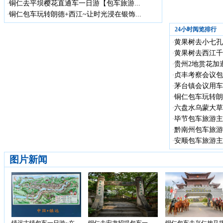
铜仁去平坝樱花直通车一日游【包车旅游...
·
铜仁包车玩转朗德+西江~让时光浸在银饰...
·
24小时阅览排行
黄果树去小七孔
·
黄果树去西江千
·
贵州2地赏花加遵
·
贞丰考察会议包车
·
茅台镇会议用车
·
铜仁包车玩转朗德
·
六盘水乌蒙大草
·
毕节包车旅游主
·
黔南州包车旅游
·
安顺包车旅游主
·
图片新闻
镇远古镇包车一日游~在...
铜仁去安龙招堤包车一...
铜仁包车去兴仁放马坪.