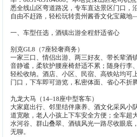
悉全线山区弯道路况，专车直达景区门口，
自由不赶路，轻松玩转贵州酱香文化宝藏地
一、车型任选，酒镇出游全程舒适省心
别克GL8（7座轻奢商务）
一家三口、情侣出游、两三好友、带长辈酒
音静谧，柔软护腰座椅舒适不累；随身行李
轻松收纳。酒店、小区、民宿、高铁站均可
门口，下车即可游览，私密体面、省心不折
九龙大马（14–18座中型客车）
大家庭出行、邻里结伴康养、酒文化采风小
道宽敞，老人小孩上下车安全方便；全车超
水河谷、群山叠翠、酒镇风光一路尽收眼底
无聊。