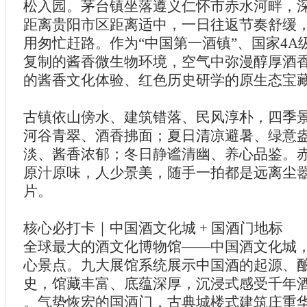
松入园。茅台镇坐落遵义仁怀市赤水河畔，
距离贵阳市区距离适中，一日往返节奏舒缓
用匆忙赶路。作为“中国第一酒镇”、国家4A
复制的酱香微生物环境，空气中弥漫醇厚酒
的酱香文化体验、红色历史研学的原生态宝藏
古镇依山傍水、建筑错落、民风淳朴，四季
河谷青翠、酒香拂面；夏日清凉避暑、绿意
淡、酱香浓郁；冬日静谧清幽、养心品鉴。
原汁原味，人少景美，随手一拍都是远离尘
片。
核心必打卡｜中国酒文化城 + 国酒门地标
全球最大的酒文化博物馆——中国酒文化城
心景点。九大展馆系统展示中国酒的起源、
史，馆藏丰富、底蕴深厚，沉浸式感受千年
。气势恢宏的国酒门，古典城楼式建筑庄重