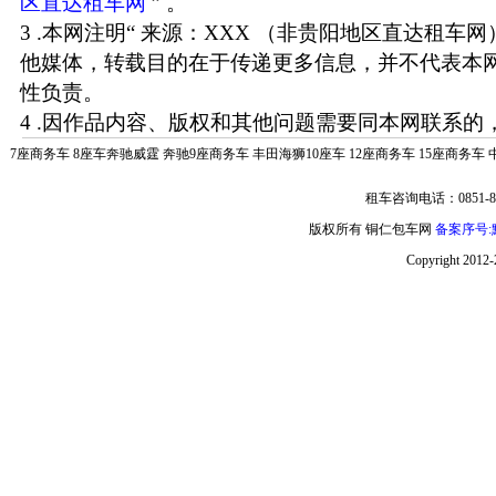
区直达租车网
” 。
3 .本网注明“ 来源：XXX （非贵阳地区直达租车
他媒体，转载目的在于传递更多信息，并不代表本
性负责。
4 .因作品内容、版权和其他问题需要同本网联系的，
7座商务车
8座车奔驰威霆
奔驰9座商务车
丰田海狮10座车
12座商务车
15座商务车
租车咨询电话：0851-85
版权所有 铜仁包车网
备案序号:黔
Copyright 2012