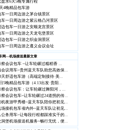
六盘水6天5晚专属行程
天4晚精品包车游
包车一日周边游之茅台镇景区
包车一日周边游之紫云格凸河景区
周边包车一日游之安顺龙宫景区
包车一日周边游之天龙屯堡景区
周边包车一日游之织金洞景区
包车一日周边游之遵义会议会址
车网—机场接送最新文章
察会议包车 ~让车轮碾过糯稻香 ...
会议用车~贵州蓝天车队助您高效保...
3天舒适包车游（高端定制接待·美...
日5晚精品包车游（4.13出发·贵阳...
察会议包车：让车轮碾过舞阳河，...
察会议包车~让车轮碾过24道拐的传...
机夜游甲秀楼~蓝天车队陪你把初见...
场接机包车省内外~蓝天车队让初见...
公务用车~让每段行程都踩准实干的...
洞堡机场接送机服务~畅行无忧，便...