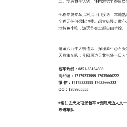
三、专属包车优势，休闲游玩节奏自己
全程专属专车点对点上门接送，本地熟
全程无任何强制消费。想古街慢走散心
地特色小吃，游玩节奏全部自由掌控。
邂逅六百年大明遗风，探秘原生态石头古寨，
天商旅车队，贵阳周边天龙屯堡一日人
包车热线：0851-85164808
高经理：17179233999 17035666222
微 信：17179233999 17035666222
QQ：1959935333
#铜仁去天龙屯堡包车 #贵阳周边人文一
靠谱车队