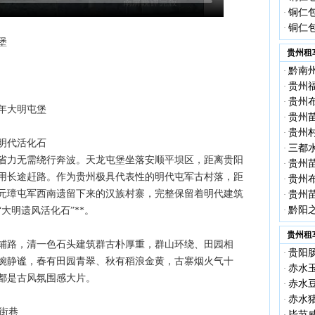
铜仁包
·
铜仁包
·
堡
贵州租
黔南
·
贵州
·
贵州
·
年大明屯堡
贵州
·
贵州
·
明代活化石
三都
·
省力无需绕行奔波。天龙屯堡坐落安顺平坝区，距离贵阳
贵州
·
用长途赶路。作为贵州极具代表性的明代屯军古村落，距
贵州
·
元璋屯军西南遗留下来的汉族村寨，完整保留着明代建筑
贵州
·
黔阳
大明遗风活化石”**。
·
贵州租
铺路，清一色石头建筑群古朴厚重，群山环绕、田园相
贵阳
·
婉静谧，春有田园青翠、秋有稻浪金黄，古寨烟火气十
赤水
·
都是古风氛围感大片。
赤水
·
赤水
·
街巷
毕节