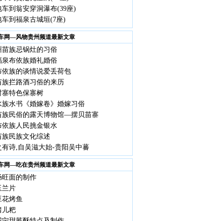
车到翁安穿洞瀑布(39座)
车到福泉古城垣(7座)
车网—风物贵州频道最新文章
州苗族忌锅灶的习俗
福泉布依族婚礼婚俗
布依族的谈情说爱丢荷包
苗族拦路酒习俗的来历
村寨特色保寨树
水族水书《婚嫁卷》婚嫁习俗
苗族民俗的露天博物馆—摆贝苗寨
布依族人民挑金银水
苗族民族文化综述
之有诗,自吴滋大始-贵阳吴中蕃
车网—吃在贵州频道最新文章
肠旺面的制作
玉兰片
豆花烤鱼
猪儿粑
威宁甜荞酥特点及制作