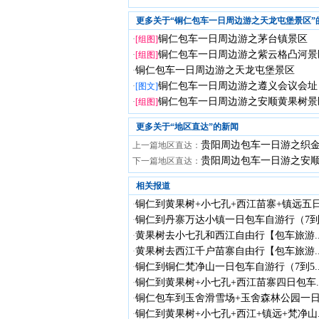
更多关于“铜仁包车一日周边游之天龙屯堡景区”
铜仁包车一日周边游之茅台镇景区
·
[组图]
铜仁包车一日周边游之紫云格凸河景
·
[组图]
铜仁包车一日周边游之天龙屯堡景区
·
铜仁包车一日周边游之遵义会议会址
·
[图文]
铜仁包车一日周边游之安顺黄果树景
·
[组图]
更多关于“
地区直达
”的新闻
贵阳周边包车一日游之织
上一篇地区直达：
贵阳周边包车一日游之安
下一篇地区直达：
相关报道
铜仁到黄果树+小七孔+西江苗寨+镇远五日.
·
铜仁到丹寨万达小镇一日包车自游行（7到.
·
黄果树去小七孔和西江自由行【包车旅游..
·
黄果树去西江千户苗寨自由行【包车旅游..
·
铜仁到铜仁梵净山一日包车自游行（7到5..
·
铜仁到黄果树+小七孔+西江苗寨四日包车..
·
铜仁包车到玉舍滑雪场+玉舍森林公园一日.
·
铜仁到黄果树+小七孔+西江+镇远+梵净山..
·