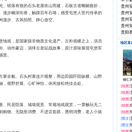
·
光。错落有致的石头老屋依山而建，石板古道蜿蜒曲折，
贵州
·
。漫步幽深街巷，触摸百年石墙，感受屯堡人世代传承的
贵州
·
贵州
·
闲漫步、古风拍照、静心放空。
贵州
·
贵阳
·
堡地戏，是国家级非物质文化遗产。古朴戏楼之上，演员
地区直
朴、动作豪迈，演绎古老征战故事，原汁原味展现屯堡军
感受。
古寨全貌。石头村寨连片规整，周边田园阡陌纵横、山野
铜仁到
融，视野舒展、心旷神怡，休闲放松绝佳去处。
·
[组图]
·
[组图]
·
[组图]
巷、民居院落、城墙观景、常规地戏观赏，一票畅玩无二
·
[组图]
制购物、无隐形消费、不进店套路，透明消费，老人小孩
·
[组图]
·
[图文]
·
[图文]
·
[组图]