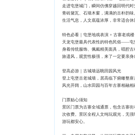
走进屯堡城门，瞬间仿佛穿越回明代时
青砖黛瓦、石墙木窗，满满的古朴韵味
生活气息，人文底蕴浓厚，非常适合休
特色必看｜屯堡地戏表演 + 古寨老戏楼
天龙屯堡最具代表性的特色民俗——屯
身着传统服饰、佩戴精美面具，唱腔古
旅遗风，观赏性极强，来了一定要亲身
登高必游｜古城墙远眺田园风光
登上屯堡古老城墙，居高临下俯瞰整座
风光开阔，山水田园与百年古寨相融相
门票贴心须知
景区门票为古寨全域通票，包含古寨街
次收费。景区全程人文纯玩观光，无强
游玩都安心。