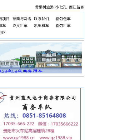
黄果树旅游
|
小七孔
|
西江苗寨
与项目
招商与网络
联系我们
都匀包车
租车
遵义租车
凯里租车
都匀租车
地区