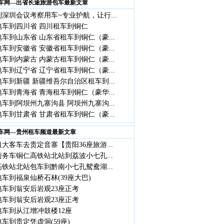
车网—出省长途旅游包车最新文章
深圳会议考察用车~专业护航，让行...
包车到四川省 四川租车到铜仁
车到山东省 山东省租车到铜仁（豪...
车到安徽省 安徽省租车到铜仁（豪...
车到内蒙古 内蒙古租车到铜仁（豪...
车到辽宁省 辽宁省租车到铜仁（豪...
车到新疆 新疆维吾尔自治区租车到...
车到青海省 青海租车到铜仁（豪华...
车到阿坝州九寨沟县 阿坝州九寨沟...
车到甘肃省 甘肃省租车到铜仁（豪...
车网—贵州租车频道最新文章
大客车去贵定音寨【贵阳36座旅游...
商务车铜仁高铁站北站到荔波小七孔...
铁站北站包车到黔南小七孔鸳鸯湖...
车到福泉仙桥石林(39座大巴)
包车到翁安后岩观23座正考
包车到翁安后岩观23座正考
包车到从江增冲鼓楼12座
车到贵定凭虚洞(59座)