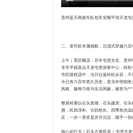
贵州蓝天商旅车队包车安顺平坝天龙屯
二、老司机专属领航，沉浸式穿越六百
上午｜景区概况：百年屯堡文化，贵州
专车平稳直达天龙屯堡游客中心，轻松
市区路程适中，当日往返轻松从容，不
今已有六百年悠久历史，是当年明朝朱
风格、服饰习俗与生活风貌，被誉为**“
整座村寨以石头筑墙、石头建房、石头
拥，民风淳朴、古韵悠长。四季风光温
足，一步一景皆是岁月沉淀，随手一拍
核心必打卡｜石头古寨民居 + 屯堡古老