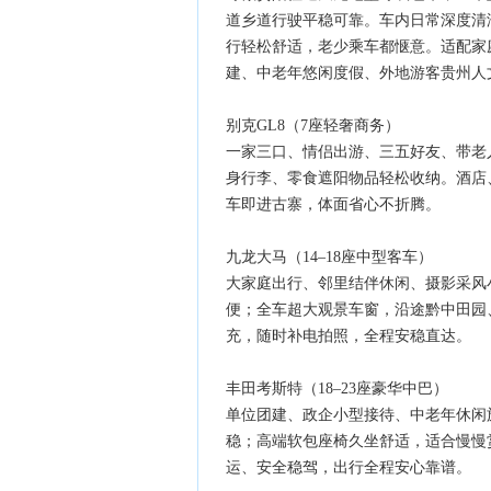
道乡道行驶平稳可靠。车内日常深度清
行轻松舒适，老少乘车都惬意。适配家
建、中老年悠闲度假、外地游客贵州人
别克GL8（7座轻奢商务）
一家三口、情侣出游、三五好友、带老
身行李、零食遮阳物品轻松收纳。酒店
车即进古寨，体面省心不折腾。
九龙大马（14–18座中型客车）
大家庭出行、邻里结伴休闲、摄影采风
便；全车超大观景车窗，沿途黔中田园
充，随时补电拍照，全程安稳直达。
丰田考斯特（18–23座豪华中巴）
单位团建、政企小型接待、中老年休闲
稳；高端软包座椅久坐舒适，适合慢慢
运、安全稳驾，出行全程安心靠谱。