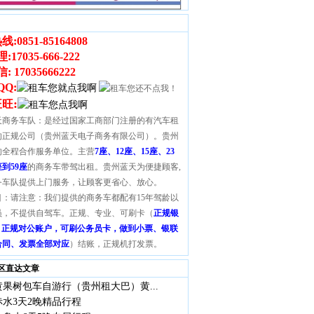
线:
0851-85164808
理
:
17035-666-222
 17035666222
QQ:
:
旺旺
天商务车队：是经过国家工商部门注册的有汽车租
的正规公司（贵州蓝天电子商务有限公司）。贵州
的全程合作服务单位。主营
7座、12座、15座、23
座到59座
的商务车带驾出租。贵州蓝天为便捷顾客,
务车队提供上门服务，让顾客更省心、放心。
目：请注意：我们提供的商务车都配有15年驾龄以
员，不提供自驾车。正规、专业、可刷卡（
正规银
S，正规对公账户，可刷公务员卡，做到小票、银联
合同、发票全部对应
）结账，正规机打发票。
区直达文章
果树包车自游行（贵州租大巴）黄...
水3天2晚精品行程