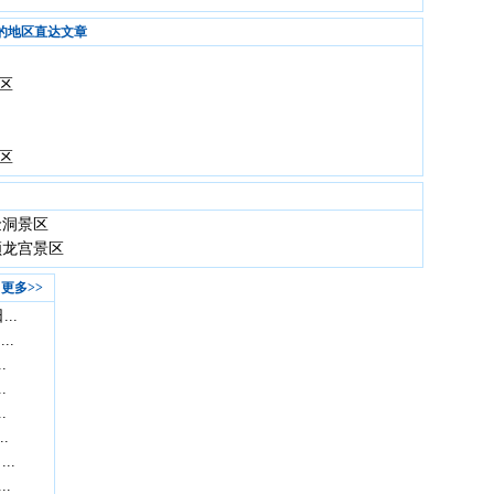
的地区直达文章
区
区
金洞景区
顺龙宫景区
更多>>
..
..
.
.
.
.
..
.