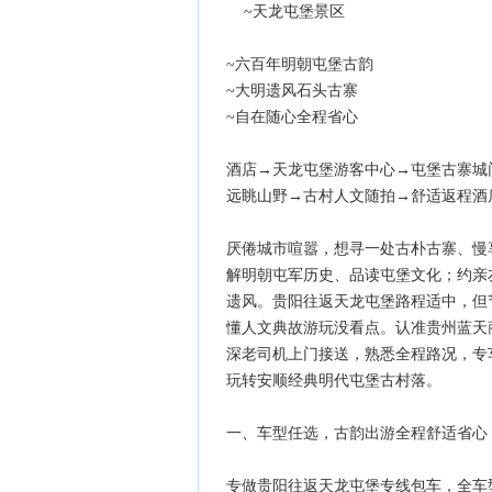
~天龙屯堡景区
~六百年明朝屯堡古韵
~大明遗风石头古寨
~自在随心全程省心
酒店→天龙屯堡游客中心→屯堡古寨城
远眺山野→古村人文随拍→舒适返程酒
厌倦城市喧嚣，想寻一处古朴古寨、慢
解明朝屯军历史、品读屯堡文化；约亲
遗风。贵阳往返天龙屯堡路程适中，但
懂人文典故游玩没看点。认准贵州蓝天商旅车
深老司机上门接送，熟悉全程路况，专
玩转安顺经典明代屯堡古村落。
一、车型任选，古韵出游全程舒适省心
专做贵阳往返天龙屯堡专线包车，全车