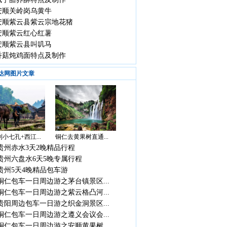
安顺关岭岗乌黄牛
安顺紫云县紫云宗地花猪
安顺紫云红心红薯
安顺紫云县叫叽马
香菇炖鸡面特点及制作
达网图片文章
小七孔+西江...
铜仁去黄果树直通...
贵州赤水3天2晚精品行程
贵州六盘水6天5晚专属行程
贵州5天4晚精品包车游
铜仁包车一日周边游之茅台镇景区...
铜仁包车一日周边游之紫云格凸河...
贵阳周边包车一日游之织金洞景区...
铜仁包车一日周边游之遵义会议会...
铜仁包车一日周边游之安顺黄果树...