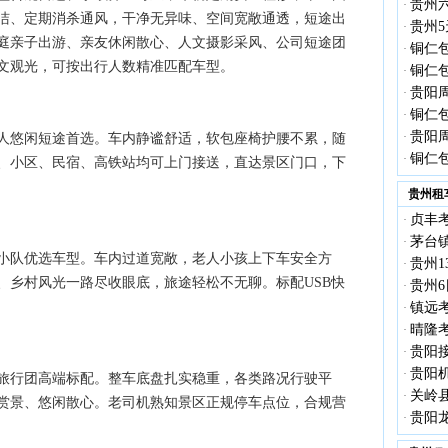
贵州
·
洁、定期消杀通风，干净无异味、空间宽敞通透，短途出
贵州5
·
庭亲子出游、亲友休闲散心、人文摄影采风、公司短途团
铜仁
·
文观光，可按出行人数精准匹配车型。
铜仁
·
贵阳
·
铜仁
·
贵阳
·
人悠闲短途首选。车内静谧舒适，软包座椅护腰不累，随
铜仁
·
、小区、民宿、高铁站均可上门接送，直达景区门口，下
贵州租
贞丰考
·
茅台镇
·
小队优选车型。车内过道宽敞，老人小孩上下车安全方
贵州1
·
、乡村风光一路尽收眼底，旅途轻松不无聊。标配USB快
贵州6
·
镇远考
·
晴隆考
·
贵阳接
·
贵阳机
·
旅行团高端标配。整车底盘扎实稳重，各类路况行驶平
关岭县
·
赏景、悠闲散心。老司机熟知景区正规停车点位，合规营
贵阳龙
·