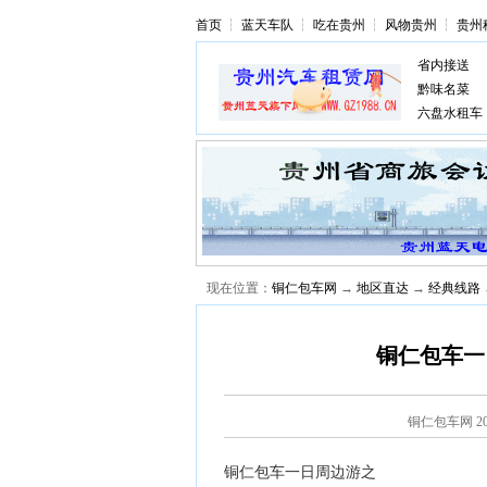
首页
┆
蓝天车队
┆
吃在贵州
┆
风物贵州
┆
贵州
省内接送
黔味名菜
六盘水租车
现在位置：
铜仁包车网
→
地区直达
→
经典线路
铜仁包车一
铜仁包车网
2
铜仁包车一日周边游之