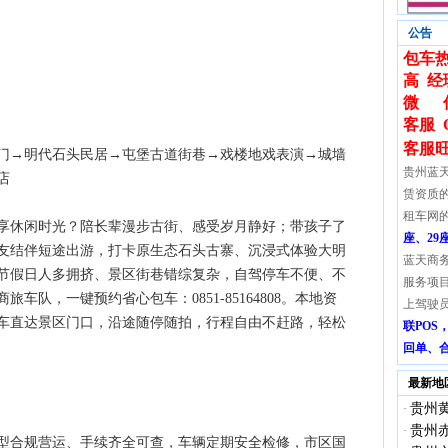
公告
包车热
高 经
微 信:
客服 
客服
门→明代石头民居→屯堡古道街巷→戏楼地戏表演→城墙
贵州蓝
店
赁资质
租车网
享休闲时光？陪长辈漫步古街、感受岁月静好；带孩子了
座、29
友结伴短途出游，打卡原生态石头古寨、沉浸式体验大明
蓝天商
节假日人多拥挤、景区街巷错综复杂，自驾停车不便、不
服务项
队，一键预约省心包车：0851-85164808。本地资
上驾驶
车直达景区门口，沿途随停随拍，行程自由不赶路，轻松
联PO
回单、
最新地
贵州黄
·
贵州赤
·
型合规营运、手续齐全可查，车辆定期安全检修，市区国