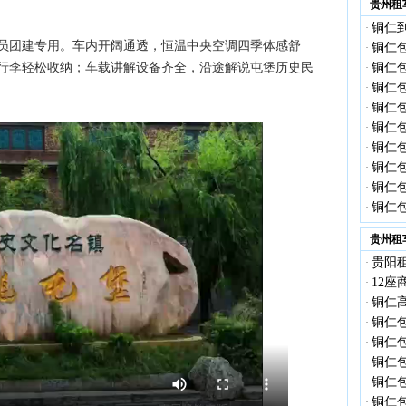
贵州租
铜仁到
·
员团建专用。车内开阔通透，恒温中央空调四季体感舒
铜仁
·
行李轻松收纳；车载讲解设备齐全，沿途解说屯堡历史民
铜仁包
·
铜仁包
·
铜仁包
·
铜仁包
·
铜仁包
·
铜仁包
·
铜仁包
·
铜仁包
·
贵州租
贵阳租
·
12座
·
铜仁高
·
铜仁包
·
铜仁
·
铜仁
·
铜仁
·
铜仁包
·