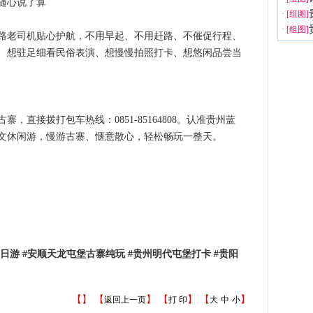
随心说了算
·
[组图]
·
[组图]
路老司机贴心护航，不用早起、不用赶路、不催促行程、
、想驻足细看民俗表演、想慢慢拍照打卡、想悠闲品尝当
直接拨打包车热线：0851-85164808。认准贵州蓝
文休闲游，慢游古寨、惬意散心，轻松畅玩一整天。
日游 #安顺天龙屯堡古寨纯玩 #贵州明代屯堡打卡 #贵阳
【
】 【
】 【
】 【
】
返回上一页
打 印
大
中
小