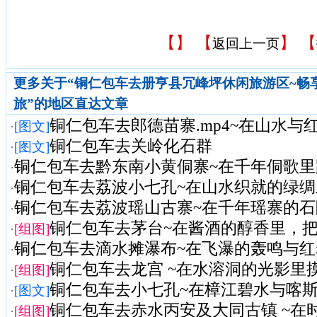
【
】 【
】 【
返回上一页
更多关于“铜仁包车去册亨县冗峰坪休闲旅游区~畅
旅”的地区直达文章
铜仁包车去郎德苗寨.mp4~在山水与红
·
[图文]
铜仁包车去关岭化石群
·
[图文]
铜仁包车去黔东南小黄侗寨~在千年侗歌
·
铜仁包车去荔波小七孔~在山水织就的绿绸
·
铜仁包车去荔波瑶山古寨~在千年瑶寨的石阶
·
铜仁包车去茅台~在酱酒的醇香里，把商
·
[组图]
铜仁包车去滴水摊瀑布~在飞瀑的轰鸣与红岩
·
铜仁包车去龙宫 ~在水溶洞的光影里摸龙
·
[组图]
铜仁包车去小七孔~在樟江碧水与喀斯特
·
[图文]
铜仁包车去赤水丙安及大同古镇 ~在时光
·
[组图]