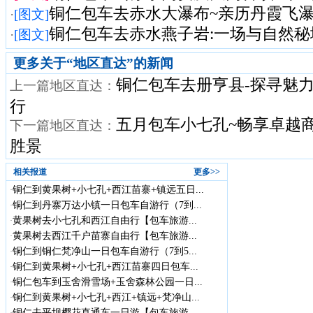
铜仁包车去赤水大瀑布~亲历丹霞飞瀑与
·
[图文]
铜仁包车去赤水燕子岩:一场与自然秘
·
[图文]
更多关于“
地区直达
”的新闻
铜仁包车去册亨县-探寻魅
上一篇地区直达：
行
五月包车小七孔~畅享卓越
下一篇地区直达：
胜景
相关报道
更多>>
铜仁到黄果树+小七孔+西江苗寨+镇远五日...
·
铜仁到丹寨万达小镇一日包车自游行（7到...
·
黄果树去小七孔和西江自由行【包车旅游...
·
黄果树去西江千户苗寨自由行【包车旅游...
·
铜仁到铜仁梵净山一日包车自游行（7到5...
·
铜仁到黄果树+小七孔+西江苗寨四日包车...
·
铜仁包车到玉舍滑雪场+玉舍森林公园一日...
·
铜仁到黄果树+小七孔+西江+镇远+梵净山...
·
铜仁去平坝樱花直通车一日游【包车旅游...
·