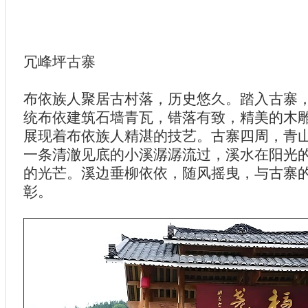
冗峰坪古寨
布依族人聚居古村落，历史悠久。踏入古寨
统布依建筑石墙青瓦，错落有致，精美的木
展现着布依族人精湛的技艺。古寨四周，青
一条清澈见底的小溪潺潺流过，溪水在阳光
的光芒。溪边垂柳依依，随风摇曳，与古寨
彰。