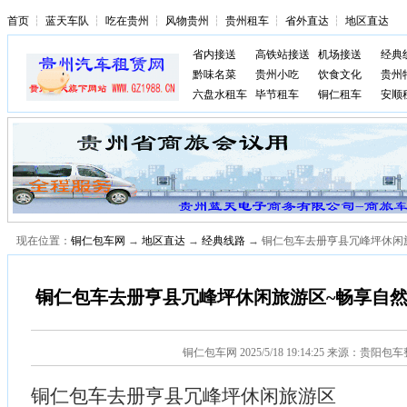
首页
┆
蓝天车队
┆
吃在贵州
┆
风物贵州
┆
贵州租车
┆
省外直达
┆
地区直达
省内接送
高铁站接送
机场接送
经典
黔味名菜
贵州小吃
饮食文化
贵州
六盘水租车
毕节租车
铜仁租车
安顺
现在位置：
铜仁包车网
→
地区直达
→
经典线路
→ 铜仁包车去册亨县冗峰坪休闲
铜仁包车去册亨县冗峰坪休闲旅游区~畅享自
铜仁包车网
2025/5/18 19:14:25 来源：贵阳包
铜仁包车去册亨县冗峰坪休闲旅游区