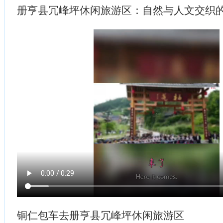
册亨县冗峰坪休闲旅游区：自然与人文交织
铜仁包车去册亨县冗峰坪休闲旅游区