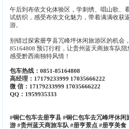
午后到布依文化体验区，学刺绣、唱山歌、
试纺织，感受布依文化魅力，带着满满收获
游。
别错过探索册亨县冗峰坪休闲旅游区的机会，速拨
85164808 预订行程，让贵州蓝天商旅车队
感受黔西南独特风情！
包车热线：0851-85164808
高经理：17179233999 17035666222
微 信：17179233999 17035666222
QQ：1959935333
#铜仁包车去册亨县 #铜仁包车去冗峰坪休闲
游 #贵州蓝天商旅车队 #册亨景点 #册亨美食