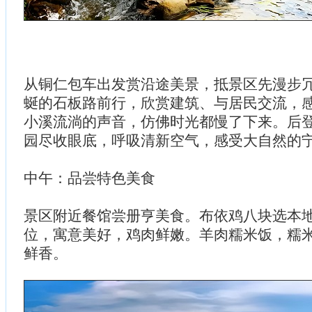
从铜仁包车出发赏沿途美景，抵景区先漫步
蜒的石板路前行，欣赏建筑、与居民交流，
小溪流淌的声音，仿佛时光都慢了下来。后
园尽收眼底，呼吸清新空气，感受大自然的
中午：品尝特色美食
景区附近餐馆尝册亨美食。布依鸡八块选本
位，寓意美好，鸡肉鲜嫩。羊肉糯米饭，糯
鲜香。