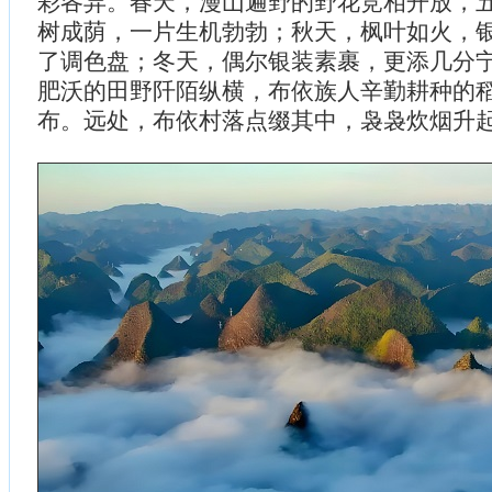
彩各异。春天，漫山遍野的野花竞相开放，
树成荫，一片生机勃勃；秋天，枫叶如火，
了调色盘；冬天，偶尔银装素裹，更添几分
肥沃的田野阡陌纵横，布依族人辛勤耕种的
布。远处，布依村落点缀其中，袅袅炊烟升