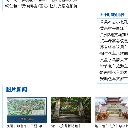
铜仁包车玩转朗德+西江~让时光浸在银饰...
·
24小时阅览排行
黄果树去小七孔
·
黄果树去西江千
·
贵州2地赏花加遵
·
贞丰考察会议包车
·
茅台镇会议用车
·
铜仁包车玩转朗德
·
六盘水乌蒙大草
·
毕节包车旅游主
·
黔南州包车旅游
·
安顺包车旅游主
·
图片新闻
镇远古镇包车一日游~在...
铜仁去安龙招堤包车一...
铜仁包车去兴仁放马坪.