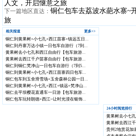
人文，开启惬意之旅
铜仁包车去荔波水葩水寨~
下一篇地区直达：
旅
相关报道
更多>>
铜仁到黄果树+小七孔+西江苗寨+镇远五日...
·
铜仁到丹寨万达小镇一日包车自游行（7到...
·
黄果树去小七孔和西江自由行【包车旅游...
·
黄果树去西江千户苗寨自由行【包车旅游...
·
铜仁到铜仁梵净山一日包车自游行（7到5...
·
铜仁到黄果树+小七孔+西江苗寨四日包车...
·
铜仁包车到玉舍滑雪场+玉舍森林公园一日...
·
铜仁到黄果树+小七孔+西江+镇远+梵净山...
·
铜仁去平坝樱花直通车一日游【包车旅游...
·
铜仁包车玩转朗德+西江~让时光浸在银饰...
·
24小时阅览排行
黄果树去小七孔
·
黄果树去西江千
·
贵州2地赏花加遵
·