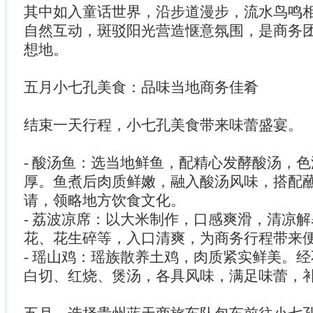
其中如入童话世界，沿步道漫步，流水鸟鸣
自然互动，斑驳阳光营造惬意氛围，是商务
想地。
五月小七孔美食：品味当地商务佳肴
结束一天行程，小七孔美食带来味蕾盛宴。
- 酸汤鱼：选当地鲜鱼，配精心发酵酸汤，
厚。鱼煮后肉质鲜嫩，融入酸汤风味，搭配
请，领略地方饮食文化。
- 荔波凉席：以大米制作，口感爽滑，清凉
花、花生碎等，入口清爽，为商务行程带来
- 瑶山鸡：瑶族散养土鸡，肉质紧实鲜美。
白切、红烧、煲汤，各具风味，满足味蕾，