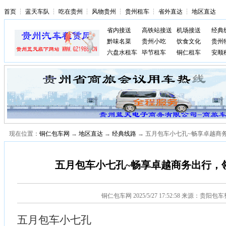
首页
┆
蓝天车队
┆
吃在贵州
┆
风物贵州
┆
贵州租车
┆
省外直达
┆
地区直达
省内接送
高铁站接送
机场接送
经典
黔味名菜
贵州小吃
饮食文化
贵州
六盘水租车
毕节租车
铜仁租车
安顺
现在位置：
铜仁包车网
→
地区直达
→
经典线路
→ 五月包车小七孔~畅享卓越商
五月包车小七孔~畅享卓越商务出行，
铜仁包车网
2025/5/27 17:52:58 来源：贵阳包
五月包车小七孔