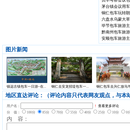
贞丰考察会议包车
·
茅台镇会议用车
·
铜仁包车玩转朗德
·
六盘水乌蒙大草
·
毕节包车旅游主
·
黔南州包车旅游
·
安顺包车旅游主
·
图片新闻
镇远古镇包车一日游~在...
铜仁去安龙招堤包车一...
铜仁包车去兴仁放马坪.
地区直达评论：（评论内容只代表网友观点，与本
用户名：
！
查看更多评论
分 值：
100分
85分
70分
55分
40分
25分
10分
0
内 容：