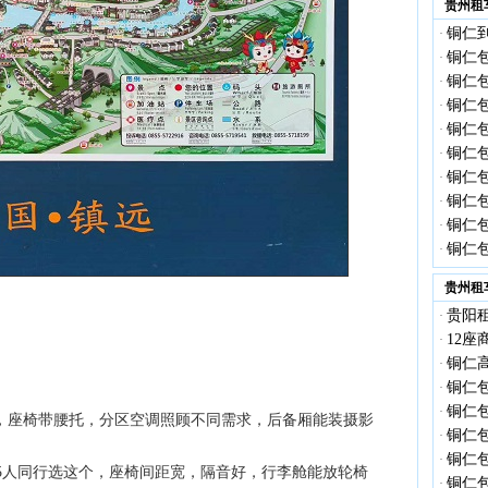
贵州租
铜仁到
·
铜仁
·
铜仁包
·
铜仁包
·
铜仁包
·
铜仁包
·
铜仁包
·
铜仁包
·
铜仁包
·
铜仁包
·
贵州租
贵阳租
·
12座
·
铜仁高
·
铜仁包
·
铜仁
·
人首选，座椅带腰托，分区空调照顾不同需求，后备厢能装摄影
铜仁
·
铜仁
·
0-15人同行选这个，座椅间距宽，隔音好，行李舱能放轮椅
铜仁包
·