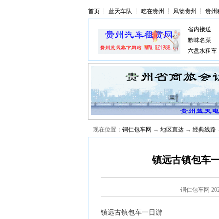
首页
┆
蓝天车队
┆
吃在贵州
┆
风物贵州
┆
贵州
省内接送
黔味名菜
六盘水租车
现在位置：
铜仁包车网
→
地区直达
→
经典线路
镇远古镇包车一
铜仁包车网
20
镇远古镇包车一日游