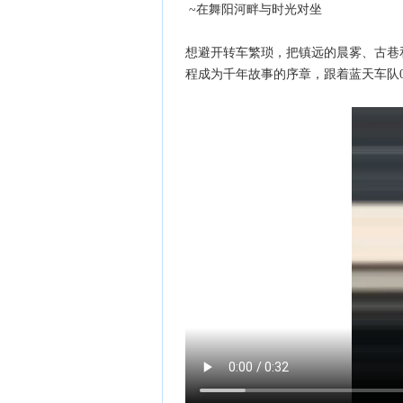
~在舞阳河畔与时光对坐
想避开转车繁琐，把镇远的晨雾、古巷
程成为千年故事的序章，跟着蓝天车队085