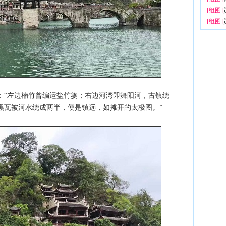
·
[组图]
·
[组图]
：“左边楠竹曾编运盐竹篓；右边河湾即舞阳河，古镇绕
黑瓦被河水绕成两半，便是镇远，如摊开的太极图。”