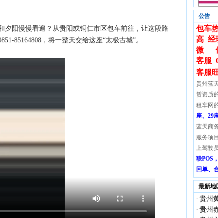
公告
包车热
和夕阳慢慢看遍？从贵阳或铜仁市区包车前往，让这段路
高 经
1-85164808，将一整天交给这座“太极古城”。
微 信:
客服 
客服
贵州蓝
赁资质
租车网
座、29
蓝天商
服务项
上驾驶
联PO
回单、
最新地
贵州黄
·
贵州赤
·