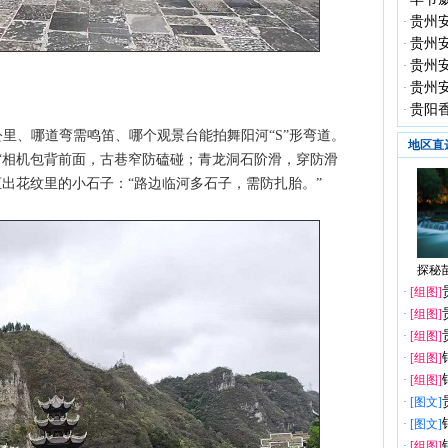
·
贵州
·
贵州
·
贵州
·
贵州
·
贵阳
·
公里、哪道弯需鸣笛、哪个观景台能拍舞阳河“S”形弯道。
地区直
：“相机包背前面，古巷窄防磕碰；青龙洞石阶滑，穿防滑
出花纹里的小石子：“路边临河多石子，需防扎胎。”
探秘苗
·
[组图]
·
[组图]
·
[组图]
·
[组图]
·
[组图]
·
[图文]
·
[图文]
·
[组图]