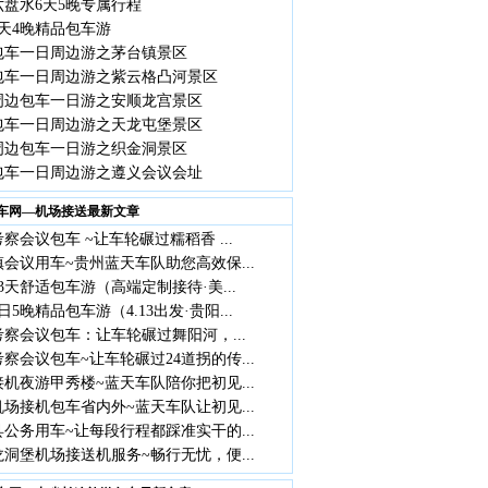
六盘水6天5晚专属行程
天4晚精品包车游
包车一日周边游之茅台镇景区
包车一日周边游之紫云格凸河景区
周边包车一日游之安顺龙宫景区
包车一日周边游之天龙屯堡景区
周边包车一日游之织金洞景区
包车一日周边游之遵义会议会址
车网—机场接送最新文章
察会议包车 ~让车轮碾过糯稻香 ...
会议用车~贵州蓝天车队助您高效保...
3天舒适包车游（高端定制接待·美...
日5晚精品包车游（4.13出发·贵阳...
察会议包车：让车轮碾过舞阳河，...
察会议包车~让车轮碾过24道拐的传...
机夜游甲秀楼~蓝天车队陪你把初见...
场接机包车省内外~蓝天车队让初见...
公务用车~让每段行程都踩准实干的...
洞堡机场接送机服务~畅行无忧，便...