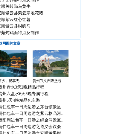
安顺关岭岗乌黄牛
安顺紫云县紫云宗地花猪
安顺紫云红心红薯
安顺紫云县叫叽马
香菇炖鸡面特点及制作
达网图片文章
乡，畅享无...
贵州兴义吉隆堡包...
贵州赤水3天2晚精品行程
贵州六盘水6天5晚专属行程
贵州5天4晚精品包车游
铜仁包车一日周边游之茅台镇景区...
铜仁包车一日周边游之紫云格凸河...
贵阳周边包车一日游之织金洞景区...
铜仁包车一日周边游之遵义会议会...
铜仁包车一日周边游之安顺黄果树...