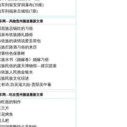
车到翁安穿洞瀑布(39座)
车到福泉古城垣(7座)
车网—风物贵州频道最新文章
州苗族忌锅灶的习俗
福泉布依族婚礼婚俗
布依族的谈情说爱丢荷包
苗族拦路酒习俗的来历
村寨特色保寨树
水族水书《婚嫁卷》婚嫁习俗
苗族民俗的露天博物馆—摆贝苗寨
布依族人民挑金银水
苗族民族文化综述
之有诗,自吴滋大始-贵阳吴中蕃
车网—吃在贵州频道最新文章
肠旺面的制作
玉兰片
豆花烤鱼
猪儿粑
威宁甜荞酥特点及制作