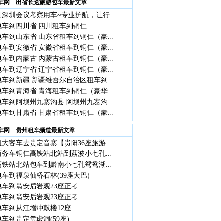
车网—出省长途旅游包车最新文章
深圳会议考察用车~专业护航，让行...
包车到四川省 四川租车到铜仁
车到山东省 山东省租车到铜仁（豪...
车到安徽省 安徽省租车到铜仁（豪...
车到内蒙古 内蒙古租车到铜仁（豪...
车到辽宁省 辽宁省租车到铜仁（豪...
车到新疆 新疆维吾尔自治区租车到...
车到青海省 青海租车到铜仁（豪华...
车到阿坝州九寨沟县 阿坝州九寨沟...
车到甘肃省 甘肃省租车到铜仁（豪...
车网—贵州租车频道最新文章
大客车去贵定音寨【贵阳36座旅游...
商务车铜仁高铁站北站到荔波小七孔...
铁站北站包车到黔南小七孔鸳鸯湖...
车到福泉仙桥石林(39座大巴)
包车到翁安后岩观23座正考
包车到翁安后岩观23座正考
包车到从江增冲鼓楼12座
车到贵定凭虚洞(59座)