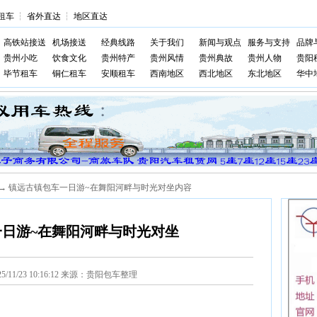
租车
┆
省外直达
┆
地区直达
高铁站接送
机场接送
经典线路
关于我们
新闻与观点
服务与支持
品牌
贵州小吃
饮食文化
贵州特产
贵州风情
贵州典故
贵州人物
贵阳
毕节租车
铜仁租车
安顺租车
西南地区
西北地区
东北地区
华中
→ 镇远古镇包车一日游~在舞阳河畔与时光对坐内容
日游~在舞阳河畔与时光对坐
25/11/23 10:16:12 来源：贵阳包车整理