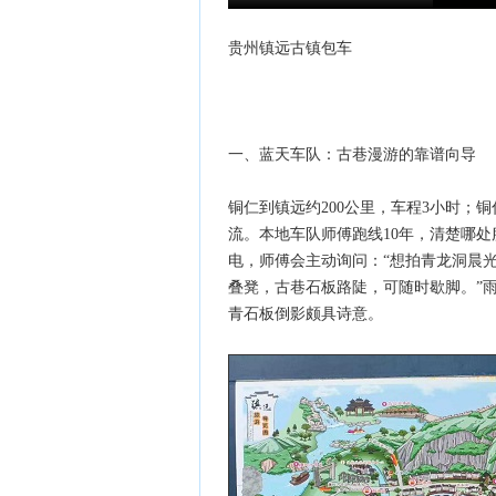
贵州镇远古镇包车
一、蓝天车队：古巷漫游的靠谱向导
铜仁到镇远约200公里，车程3小时；铜
流。本地车队师傅跑线10年，清楚哪
电，师傅会主动询问：“想拍青龙洞晨
叠凳，古巷石板路陡，可随时歇脚。”
青石板倒影颇具诗意。