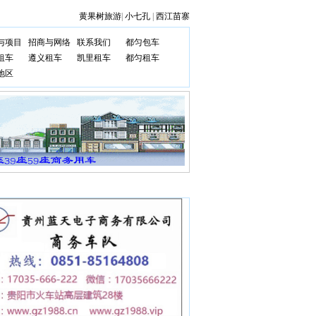
黄果树旅游
|
小七孔
|
西江苗寨
与项目
招商与网络
联系我们
都匀包车
租车
遵义租车
凯里租车
都匀租车
地区