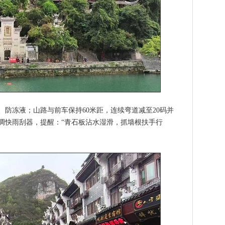
防冻液；山路与前车保持60米距，连续弯道减至20码并
调快雨刮器，提醒：“青石板沾水湿滑，抓墙根扶手行