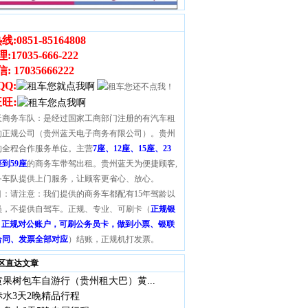
线:
0851-85164808
理
:
17035-666-222
 17035666222
QQ:
:
旺旺
天商务车队：是经过国家工商部门注册的有汽车租
的正规公司（贵州蓝天电子商务有限公司）。贵州
的全程合作服务单位。主营
7座、12座、15座、23
座到59座
的商务车带驾出租。贵州蓝天为便捷顾客,
务车队提供上门服务，让顾客更省心、放心。
目：请注意：我们提供的商务车都配有15年驾龄以
员，不提供自驾车。正规、专业、可刷卡（
正规银
S，正规对公账户，可刷公务员卡，做到小票、银联
合同、发票全部对应
）结账，正规机打发票。
区直达文章
果树包车自游行（贵州租大巴）黄...
水3天2晚精品行程