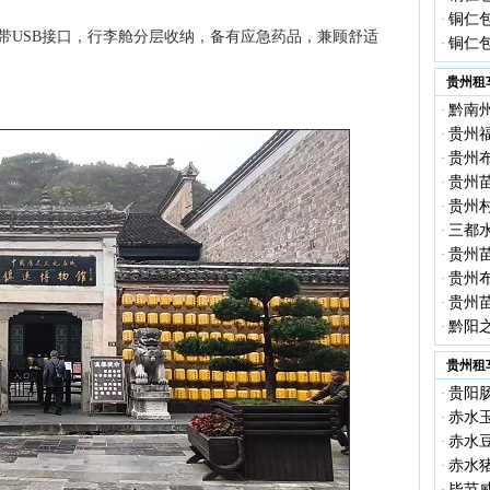
铜仁包
·
每排带USB接口，行李舱分层收纳，备有应急药品，兼顾舒适
铜仁包
·
贵州租
黔南
·
贵州
·
贵州
·
贵州
·
贵州
·
三都
·
贵州
·
贵州
·
贵州
·
黔阳
·
贵州租
贵阳
·
赤水
·
赤水
·
赤水
·
毕节