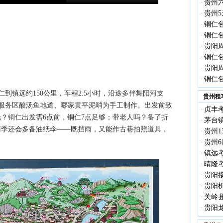
贵州
·
贵州5
·
铜仁
·
铜仁
·
贵阳
·
铜仁
·
贵阳
·
铜仁
·
仁到镇远约150公里，车程2.5小时，沿途多伴舞阳河支
贵州租
处服务区酸汤鱼地道、哪家黄平泥哨为手工制作。出发前致
贞丰考
·
光？铜仁出发需6点前，铜仁7点足够；带老人吗？备了折
茅台镇
·
雨季还会多备油纸伞——既挡雨，又能作古巷拍照道具，
贵州1
·
贵州6
·
镇远考
·
晴隆考
·
贵阳接
·
贵阳机
·
关岭县
·
贵阳龙
·