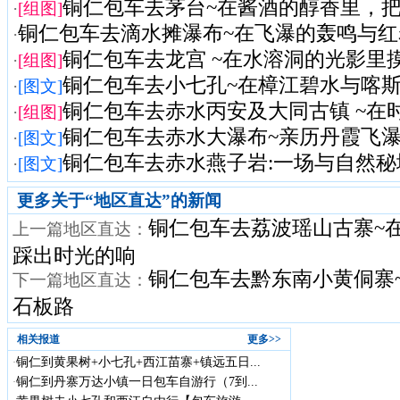
铜仁包车去茅台~在酱酒的醇香里，把商
·
[组图]
铜仁包车去滴水摊瀑布~在飞瀑的轰鸣与红岩
·
铜仁包车去龙宫 ~在水溶洞的光影里摸龙
·
[组图]
铜仁包车去小七孔~在樟江碧水与喀斯特
·
[图文]
铜仁包车去赤水丙安及大同古镇 ~在时光
·
[组图]
铜仁包车去赤水大瀑布~亲历丹霞飞瀑与
·
[图文]
铜仁包车去赤水燕子岩:一场与自然秘
·
[图文]
更多关于“
地区直达
”的新闻
铜仁包车去荔波瑶山古寨~
上一篇地区直达：
踩出时光的响
铜仁包车去黔东南小黄侗寨
下一篇地区直达：
石板路
相关报道
更多>>
铜仁到黄果树+小七孔+西江苗寨+镇远五日...
·
铜仁到丹寨万达小镇一日包车自游行（7到...
·