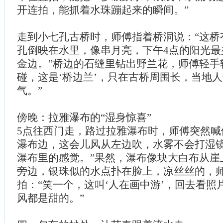
开连拍，能抓着水珠蹦起来的瞬间。”
走到小七孔古桥时，师傅指着桥洞说：“这桥有
孔倒映在水里，像串月亮，下午4点的阳光最
金边。”桥边的石缝里钻出野兰花，师傅轻手
碰，这是‘桥边兰’，只在古桥周围长，当地
气。”
傍晚：拉雅瀑布的“湿身惊喜”
5点往西门走，路过拉雅瀑布时，师傅突然喊
瀑布边，这会儿风从左边吹，水雾不会打湿
瀑布里的感觉。”果然，瀑布像块大白布从崖
旁边，银珠似的水点扑在脸上，凉丝丝的，
拍：“笑一个，这叫‘人在画中游’，回去看照
风都是甜的。”