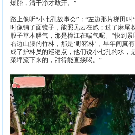
爆胎，清干净才敢开。”
路上像听“小七孔故事会”：“左边那片梯田叫
时像铺了面镜子，能照见云在跑；过了麻尾
股子草木腥气，那是樟江在喘气呢。”快到景
右边山腰的竹林，那是‘野猪林’，早年间真
成了护林员的巡逻点，他们说小七孔的水，
菜坪流下来的，甜得能直接喝。”