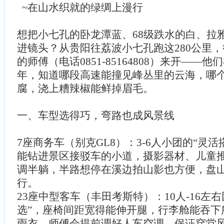
~在山水织就的绿绸上漫行
想把小七孔的卧龙潭蓝、68级跌水的白、拉
进镜头？从贵阳往荔波小七孔跑这280公里
的师傅（电话0851-85164808）来开——
年，知道哪段高速能撞见峰丛里的云海，哪
腐，浇上糟辣椒能鲜掉眉毛。
一、车型选得巧，弯路也成风景线
7座商务车（别克GL8）：3-6人小团的“灵
能钻进景区接驳车的小道，摄影器材、儿童
调半躺，半路想停在溪边拍山影也方便，盘
行。
23座中型客车（丰田考斯特）：10人-16左
选”，座椅间距宽得能伸开腿，行李舱能吞下
雨衣，师傅会提前调好人车空调，保证穿堂