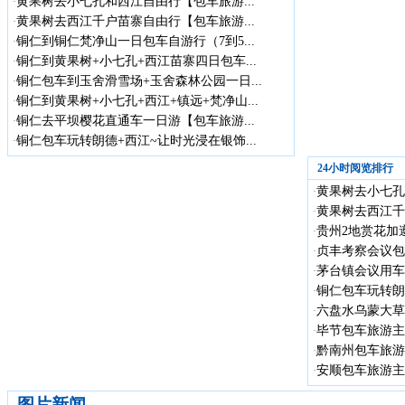
黄果树去小七孔和西江自由行【包车旅游...
·
黄果树去西江千户苗寨自由行【包车旅游...
·
铜仁到铜仁梵净山一日包车自游行（7到5...
·
铜仁到黄果树+小七孔+西江苗寨四日包车...
·
铜仁包车到玉舍滑雪场+玉舍森林公园一日...
·
铜仁到黄果树+小七孔+西江+镇远+梵净山...
·
铜仁去平坝樱花直通车一日游【包车旅游...
·
铜仁包车玩转朗德+西江~让时光浸在银饰...
·
24小时阅览排行
黄果树去小七孔
·
黄果树去西江千
·
贵州2地赏花加遵
·
贞丰考察会议包车
·
茅台镇会议用车
·
铜仁包车玩转朗德
·
六盘水乌蒙大草
·
毕节包车旅游主
·
黔南州包车旅游
·
安顺包车旅游主
·
图片新闻