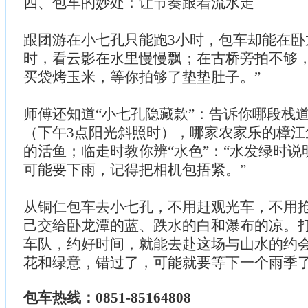
四、包车的妙处：让节奏跟着流水走
跟团游在小七孔只能跑3小时，包车却能在卧
时，看云影在水里慢慢飘；在古桥旁拍不够，
买袋烤玉米，等你拍够了垫垫肚子。”
师傅还知道“小七孔隐藏款”：告诉你哪段栈道
（下午3点阳光斜照时），哪家农家乐的樟江
的活鱼；临走时教你辨“水色”：“水发绿时
可能要下雨，记得把相机包捂紧。”
从铜仁包车去小七孔，不用赶观光车，不用
己交给卧龙潭的蓝、跌水的白和瀑布的凉。
车队，约好时间，就能去赴这场与山水的约
花和绿意，错过了，可能就要等下一个雨季
包车热线：0851-85164808