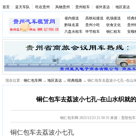
首页
┆
蓝天车队
┆
吃在贵州
┆
风物贵州
┆
贵州租车
┆
省外直达
┆
地区直达
省内接送
高铁站接送
机场接送
经典
黔味名菜
贵州小吃
饮食文化
贵州
六盘水租车
毕节租车
铜仁租车
安顺
现在位置：
铜仁包车网
→
地区直达
→
经典线路
→ 铜仁包车去荔波小七孔~在山
铜仁包车去荔波小七孔~在山水织就
铜仁包车网
2025/12/23 21:50:35 来源：贵阳
铜仁包车去荔波小七孔