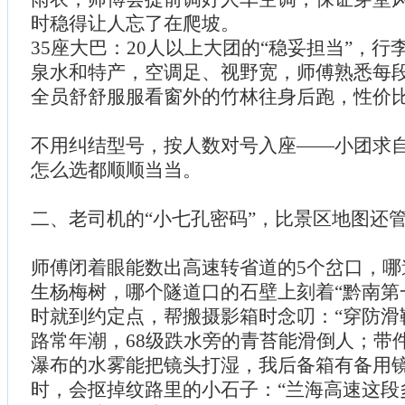
时稳得让人忘了在爬坡。
35座大巴：20人以上大团的“稳妥担当”，
泉水和特产，空调足、视野宽，师傅熟悉每
全员舒舒服服看窗外的竹林往身后跑，性价
不用纠结型号，按人数对号入座——小团求
怎么选都顺顺当当。
二、老司机的“小七孔密码”，比景区地图还
师傅闭着眼能数出高速转省道的5个岔口，哪
生杨梅树，哪个隧道口的石壁上刻着“黔南第
时就到约定点，帮搬摄影箱时念叨：“穿防滑
路常年潮，68级跌水旁的青苔能滑倒人；带
瀑布的水雾能把镜头打湿，我后备箱有备用镜
时，会抠掉纹路里的小石子：“兰海高速这段