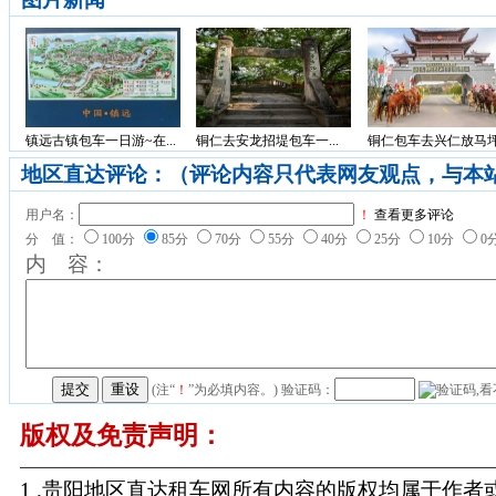
镇远古镇包车一日游~在...
铜仁去安龙招堤包车一...
铜仁包车去兴仁放马坪.
地区直达评论：（评论内容只代表网友观点，与本
用户名：
！
查看更多评论
分 值：
100分
85分
70分
55分
40分
25分
10分
0
内 容：
(注“
！
”为必填内容。) 验证码：
版权及免责声明：
1 .贵阳地区直达租车网所有内容的版权均属于作