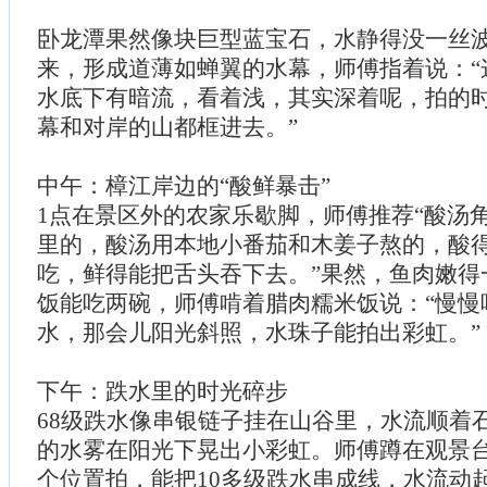
卧龙潭果然像块巨型蓝宝石，水静得没一丝
来，形成道薄如蝉翼的水幕，师傅指着说：“这
水底下有暗流，看着浅，其实深着呢，拍的
幕和对岸的山都框进去。”
中午：樟江岸边的“酸鲜暴击”
1点在景区外的农家乐歇脚，师傅推荐“酸汤角
里的，酸汤用本地小番茄和木姜子熬的，酸
吃，鲜得能把舌头吞下去。”果然，鱼肉嫩得
饭能吃两碗，师傅啃着腊肉糯米饭说：“慢慢
水，那会儿阳光斜照，水珠子能拍出彩虹。”
下午：跌水里的时光碎步
68级跌水像串银链子挂在山谷里，水流顺着
的水雾在阳光下晃出小彩虹。师傅蹲在观景台
个位置拍，能把10多级跌水串成线，水流动