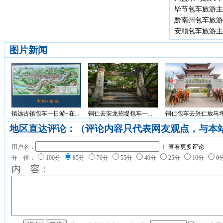
毕节包车旅游主
·
黔南州包车旅游
·
安顺包车旅游主
·
图片新闻
镇远古镇包车一日游~在...
铜仁去安龙招堤包车一...
铜仁包车去兴仁放马坪.
地区直达评论：（评论内容只代表网友观点，与本
用户名：
！
查看更多评论
分 值：
100分
85分
70分
55分
40分
25分
10分
0
内 容：