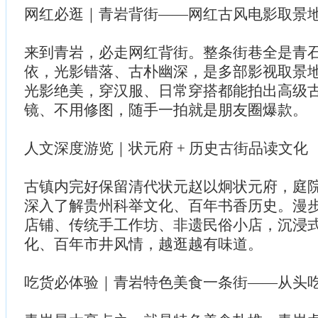
网红必逛｜青岩背街——网红古风电影取景
来到青岩，必走网红背街。整条街巷全是青
依，光影错落、古朴幽深，是多部影视取景
光影绝美，穿汉服、日常穿搭都能拍出高级
镜、不用修图，随手一拍就是朋友圈爆款。
人文深度游览｜状元府 + 历史古街品读文化
古镇内完好保留清代状元赵以炯状元府，庭
深入了解贵州科举文化、百年书香历史。漫
店铺、传统手工作坊、非遗民俗小店，沉浸
化、百年市井风情，越逛越有味道。
吃货必体验｜青岩特色美食一条街——从头