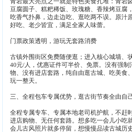
青岩最大亮点之一就是特色美食扎堆：青岩
豆腐圆子、糕粑稀饭、玫瑰糖、香辣烤豆腐
吃香气扑鼻，边走边吃、逛吃两不误。原汁
好吃、老少皆宜，满足全家人味蕾。
门票政策透明，游玩无套路消费
古镇外围街区免费随便逛；进入核心城墙、
40元/人，优惠证件可半价、免票。没有强
物、没有进店套路，纯自由逛古城、吃美食
玩一整天。
三、全程包车专属优势，逛古街节奏全由自
全程专属专车、专属本地老司机护航，不赶
进店购物、无任何套路。想多吃一会儿小吃
会儿古风照片就多停留，想慢慢品读古城历