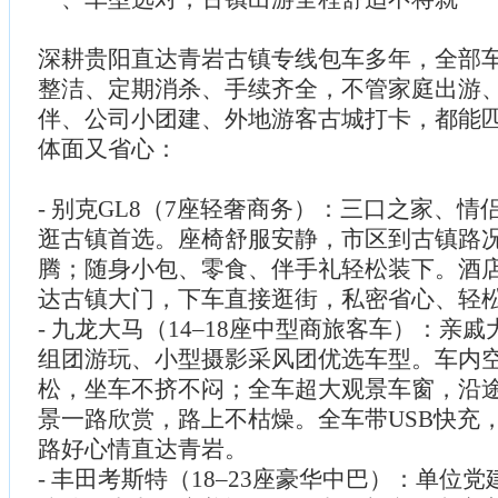
深耕贵阳直达青岩古镇专线包车多年，全部
整洁、定期消杀、手续齐全，不管家庭出游
伴、公司小团建、外地游客古城打卡，都能
体面又省心：
- 别克GL8（7座轻奢商务）：三口之家、
逛古镇首选。座椅舒服安静，市区到古镇路
腾；随身小包、零食、伴手礼轻松装下。酒
达古镇大门，下车直接逛街，私密省心、轻
- 九龙大马（14–18座中型商旅客车）：亲
组团游玩、小型摄影采风团优选车型。车内
松，坐车不挤不闷；全车超大观景车窗，沿
景一路欣赏，路上不枯燥。全车带USB快充
路好心情直达青岩。
- 丰田考斯特（18–23座豪华中巴）：单位