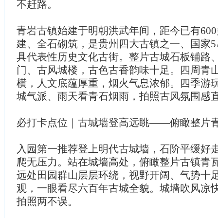
不赶路。
青岩古镇始建于明朝洪武年间，距今已有60
建、全石砌筑，是贵州四大古镇之一、国家5
具代表性历史文化古街。整片古城石板铺路
门、古风城楼，古色古香韵味十足。四周青
横，人文底蕴厚重，烟火气息浓郁。四季游
城气派、雨天看青石烟雨，拍照古风氛围感
必打卡点位｜古城墙登高远眺——俯瞰整片
入园第一推荐登上明代古城墙，石阶平缓好
爬无压力。站在城墙高处，俯瞰整片古镇青
远处田园群山层层环绕，视野开阔、气势十
观，一眼看尽六百年古城全貌。城墙吹风凉
拍照两不误。