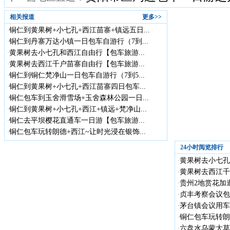
相关报道
更多>>
铜仁到黄果树+小七孔+西江苗寨+镇远五日...
·
铜仁到丹寨万达小镇一日包车自游行（7到...
·
黄果树去小七孔和西江自由行【包车旅游...
·
黄果树去西江千户苗寨自由行【包车旅游...
·
铜仁到铜仁梵净山一日包车自游行（7到5...
·
铜仁到黄果树+小七孔+西江苗寨四日包车...
·
铜仁包车到玉舍滑雪场+玉舍森林公园一日...
·
铜仁到黄果树+小七孔+西江+镇远+梵净山...
·
铜仁去平坝樱花直通车一日游【包车旅游...
·
铜仁包车玩转朗德+西江~让时光浸在银饰...
·
24小时阅览排行
黄果树去小七孔
·
黄果树去西江千
·
贵州2地赏花加遵
·
贞丰考察会议包车
·
茅台镇会议用车
·
铜仁包车玩转朗德
·
六盘水乌蒙大草
·