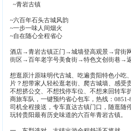
~青岩古镇
~六百年石头古城风韵
~一步一味人间烟火
~自在随心全程省心
酒店→青岩古镇正门→城墙登高观景→背街
街区→百年老字号美食街→特色文创街巷→
想逛原汁原味明代古城、吃遍贵阳特色小吃
片？想带家人轻松逛老街、爬古城墙、感受
不想挤公交、不想找停车位、不想来回转车
商旅车队，一键预约省心包车，热线：0851-85
司机全程接送，专车直达古镇门口，随逛随
玩转贵阳最有历史味道的六百年青岩古镇。
一、车型选对，古镇出游全程舒适不将就