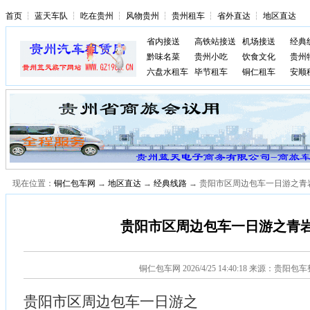
首页
┆
蓝天车队
┆
吃在贵州
┆
风物贵州
┆
贵州租车
┆
省外直达
┆
地区直达
省内接送
高铁站接送
机场接送
经典
黔味名菜
贵州小吃
饮食文化
贵州
六盘水租车
毕节租车
铜仁租车
安顺
现在位置：
铜仁包车网
→
地区直达
→
经典线路
→ 贵阳市区周边包车一日游之青
贵阳市区周边包车一日游之青
铜仁包车网
2026/4/25 14:40:18 来源：贵阳包
贵阳市区周边包车一日游之