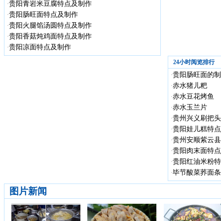
贵阳青岩米豆腐特点及制作
·
贵阳肠旺面特点及制作
·
贵阳火腿馅汤圆特点及制作
·
贵阳香菇炖鸡面特点及制作
·
贵阳凉面特点及制作
·
24小时阅览排行
贵阳肠旺面的制
·
赤水猪儿粑
·
赤水豆花烤鱼
·
赤水玉兰片
·
贵州兴义刷把头
·
贵阳娃儿糕特点
·
贵州安顺紫云县
·
贵阳肉末面特点
·
贵阳红油米粉特
·
毕节酸菜荞面条
·
图片新闻