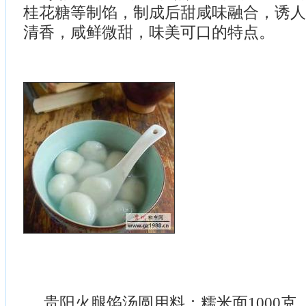
桂花糖等制馅，制成后甜咸味融合，诱人
清香，咸鲜微甜，味美可口的特点。
贵阳火腿馅汤圆用料：糯米面1000克