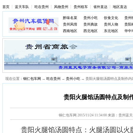
首页
┆
蓝天车队
┆
吃在贵州
┆
风物贵州
┆
贵州租车
┆
省外直达
┆
地区直达
黔味名菜
贵州小吃
饮食文化
贵州
贵州风情
贵州典故
贵州人物
贵阳
西南地区
西北地区
东北地区
华中
现在位置：
铜仁包车网
→
吃在贵州
→
贵州小吃
→ 贵阳火腿馅汤圆特点及制作内
贵阳火腿馅汤圆特点及制
铜仁包车网
2015/11/24 11:34:00 来源：贵州
贵阳火腿馅汤圆特点：火腿汤圆以火