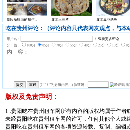
贵阳肠旺面的制作...
赤水玉兰片
赤水豆花烤鱼
吃在贵州评论：（评论内容只代表网友观点，与本
用户名：
！
查看更多评论
分 值：
100分
85分
70分
55分
40分
25分
10分
0
内 容：
(注“
！
”为必填内容。) 验证码：
版权及免责声明：
1 .贵阳吃在贵州租车网所有内容的版权均属于作
未经贵阳吃在贵州租车网的许可，任何其他个人或
贵阳吃在贵州租车网的各项资源转载、复制、编辑