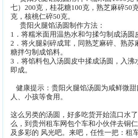
七）200克，桂花糖100克，熟芝麻碎50
克，核桃仁碎50克。
贵阳火腿馅汤圆制作方法：
1．将糯米面用温热水和匀揉匀制成汤圆
2．将火腿剁碎成茸，同熟芝麻碎、熟苏
糖拌匀制成馅料。
3．将馅料包入汤圆皮中揉成汤圆，入沸
即成。
健康提示：贵阳火腿馅汤圆为咸鲜微甜
人、小孩等食用。
这么另类的汤圆，好多吃货开始流口水了
么，到贵州租车网包个车和小伙伴去铜仁
及多彩的 风光吧。来吧，任性一把：租