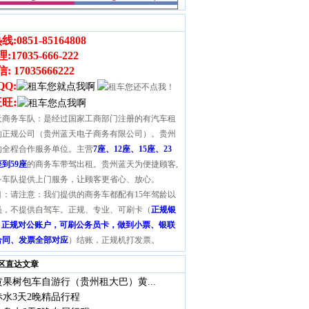
线:
0851-85164808
理
:
17035-666-222
 17035666222
QQ:
:
旺旺
天商务车队：是经过国家工商部门注册的有汽车租
的正规公司（贵州蓝天电子商务有限公司）。贵州
的全程合作服务单位。主营
7座、12座、15座、23
座到59座
的商务车带驾出租。贵州蓝天为便捷顾客,
务车队提供上门服务，让顾客更省心、放心。
目：请注意：我们提供的商务车都配有15年驾龄以
员，不提供自驾车。正规、专业、可刷卡（
正规银
S，正规对公账户，可刷公务员卡，做到小票、银联
合同、发票全部对应
）结账，正规机打发票。
区直达文章
果树包车自游行（贵州租大巴）黄...
水3天2晚精品行程