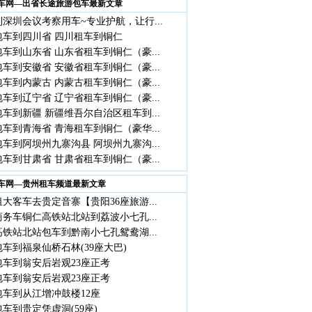
车网—出省长途旅游包车最新文章
深圳会议考察用车~专业护航，让行...
包车到四川省 四川租车到铜仁
车到山东省 山东省租车到铜仁（豪...
车到安徽省 安徽省租车到铜仁（豪...
车到内蒙古 内蒙古租车到铜仁（豪...
车到辽宁省 辽宁省租车到铜仁（豪...
车到新疆 新疆维吾尔自治区租车到...
车到青海省 青海租车到铜仁（豪华...
车到阿坝州九寨沟县 阿坝州九寨沟...
车到甘肃省 甘肃省租车到铜仁（豪...
车网—贵州租车频道最新文章
大客车去贵定音寨【贵阳36座旅游...
商务车铜仁高铁站北站到荔波小七孔...
铁站北站包车到黔南小七孔鸳鸯湖...
车到福泉仙桥石林(39座大巴)
包车到翁安后岩观23座正考
包车到翁安后岩观23座正考
包车到从江增冲鼓楼12座
车到贵定凭虚洞(59座)