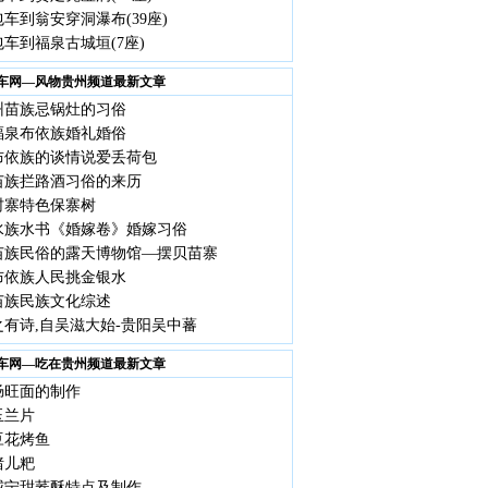
车到翁安穿洞瀑布(39座)
车到福泉古城垣(7座)
车网—风物贵州频道最新文章
州苗族忌锅灶的习俗
福泉布依族婚礼婚俗
布依族的谈情说爱丢荷包
苗族拦路酒习俗的来历
村寨特色保寨树
水族水书《婚嫁卷》婚嫁习俗
苗族民俗的露天博物馆—摆贝苗寨
布依族人民挑金银水
苗族民族文化综述
之有诗,自吴滋大始-贵阳吴中蕃
车网—吃在贵州频道最新文章
肠旺面的制作
玉兰片
豆花烤鱼
猪儿粑
威宁甜荞酥特点及制作