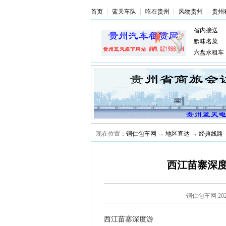
首页
┆
蓝天车队
┆
吃在贵州
┆
风物贵州
┆
贵州
省内接送
黔味名菜
六盘水租车
现在位置：
铜仁包车网
→
地区直达
→
经典线路
西江苗寨深度
铜仁包车网
20
西江苗寨深度游