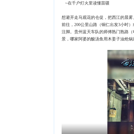
~在千户灯火里读懂苗疆
想避开走马观花的仓促，把西江的晨雾
前往，200公里山路（铜仁出发3小时
注脚。贵州蓝天车队的师傅熟门熟路（电话0
景，哪家阿婆的酸汤鱼用木姜子油炝锅