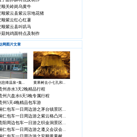
安顺关岭岗乌黄牛
安顺紫云县紫云宗地花猪
安顺紫云红心红薯
安顺紫云县叫叽马
香菇炖鸡面特点及制作
达网图片文章
息烽温泉+集...
黄果树去小七孔和...
贵州赤水3天2晚精品行程
贵州六盘水6天5晚专属行程
贵州5天4晚精品包车游
铜仁包车一日周边游之茅台镇景区...
铜仁包车一日周边游之紫云格凸河...
贵阳周边包车一日游之织金洞景区...
铜仁包车一日周边游之遵义会议会...
铜仁包车一日周边游之安顺黄果树...