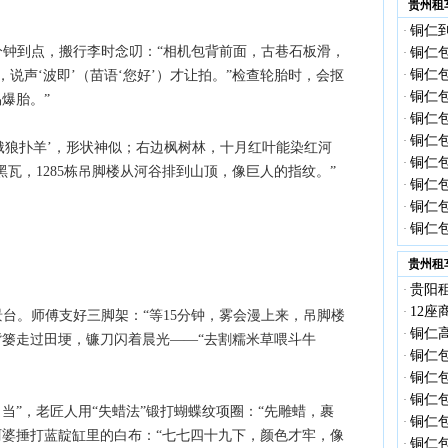
贵州租
铜仁到
·
0分钟到点，搬行李时念叨：“相机包背前面，古巷石板滑，
铜仁
·
铜仁包
说声‘波即’（苗语‘您好’）才让拍。”检查轮胎时，会抠
·
铜仁包
·
爆胎。”
铜仁包
·
铜仁包
·
‘饿狼扑羊’，形状神似；右边枫树林，十月红叶能染红河
铜仁包
·
黑瓦，1285栋吊脚楼从河谷排到山顶，像巨人的指纹。”
铜仁包
·
铜仁包
·
铜仁包
·
贵州租
贵阳租
·
12座
·
景台。师傅支好三脚架：“等15分钟，雾会漫上来，吊脚楼
铜仁高
·
背篓走过田埂，镰刀闪着晨光——“去割糯米草喂斗牛
铜仁包
·
铜仁
·
铜仁
·
当”，老匠人用“失蜡法”锻打蝴蝶纹项圈：“先雕蜡，裹
铜仁
·
阿婆捶打蓝靛缸里的白布：“七七四十九下，颜色才牢，像
铜仁包
·