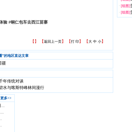
·
[组图]
·
[组图]
化体验 #铜仁包车去西江苗寨
【
】 【
】 【
】 【
】
返回上一页
打 印
大
中
小
疆”的地区直达文章
苗疆
千年传统对谈
碧水与喀斯特峰林间漫行
更多>>
..
..
.
.
.