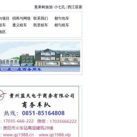
黄果树旅游
|
小七孔
|
西江苗寨
与项目
招商与网络
联系我们
都匀包车
租车
遵义租车
凯里租车
都匀租车
地区