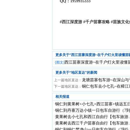
QQ：1959935333
#西江深度游 #千户苗寨攻略 #苗族文
更多关于“西江苗寨深度游~在千户灯火里读懂苗
西江苗寨深度游~在千户灯火里读懂
·
[图文]
更多关于“
地区直达
”的新闻
龙塘苗寨包车游~在深山与
上一篇地区直达：
铜仁包车去小七孔~在樟江
下一篇地区直达：
相关报道
铜仁到黄果树+小七孔+西江苗寨+镇远五日.
·
铜仁到丹寨万达小镇一日包车自游行（7到.
·
黄果树去小七孔和西江自由行【包车旅游..
·
黄果树去西江千户苗寨自由行【包车旅游..
·
铜仁到铜仁梵净山一日包车自游行（7到5..
·