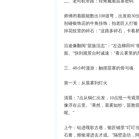
二、老司机带路：转角藏着苗寨密码
师傅闭着眼能数出108道弯，出发前3
别碰银饰店的牛角挂饰；拍老匠人打银，
掉花纹里的碎石：“这路多碎石，卡着易
沿途像翻阅“苗族活志”：“左边梯田叫
面。”快到观景台时减速：“看云雾里的
三、48小时漫游：触摸苗寨的骨与魂
第一天：从晨雾到灯火
清晨：7点从铜仁出发，10点抵一号观
像浮在云里。”果然，晨雾如纱，苗胞
呢。”
上午：钻进嘎歌古巷，银匠铺里“叮叮当
石膏，熔银灌进去才成。”隔壁染坊，