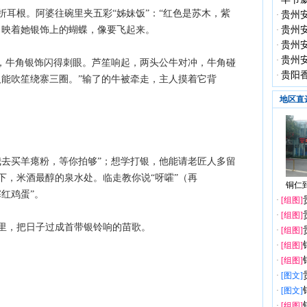
·
耳根。阿婆往碗里夹五彩“姊妹饭”：“红色是苏木，紫
贵州
·
，映着她银饰上的蝴蝶，像要飞起来。
贵州
·
贵州
·
贵州
·
过，牛角银饰闪得刺眼。芦笙响起，两头公牛对冲，牛角碰
贵阳
·
人能吹笙绕寨三圈。”输了的牛被牵走，主人摸着它背
地区直
我去买羊瘪粉，等你拍够”；想学打银，他能请老匠人多留
下，米酒最醇的泉水处。临走教你说“呀嚯”（再
铜仁到
红鸡蛋”。
·
[组图]
·
[组图]
里，把日子过成首带银铃响的苗歌。
·
[组图]
·
[组图]
·
[组图]
·
[图文]
·
[图文]
·
[组图]