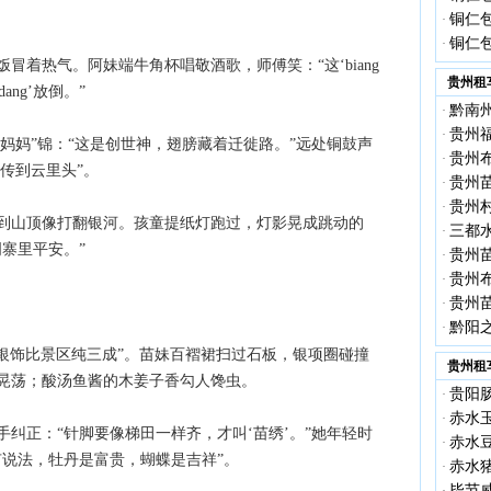
铜仁包
·
铜仁包
·
冒着热气。阿妹端牛角杯唱敬酒歌，师傅笑：“这‘biang
贵州租
ang’放倒。”
黔南
·
贵州
·
蝶妈妈”锦：“这是创世神，翅膀藏着迁徙路。”远处铜鼓声
贵州
·
能传到云里头”。
贵州
·
贵州
·
到山顶像打翻银河。孩童提纸灯跑过，灯影晃成跳动的
三都
·
寨里平安。”
贵州
·
贵州
·
贵州
·
黔阳
·
银饰比景区纯三成”。苗妹百褶裙扫过石板，银项圈碰撞
贵州租
晃荡；酸汤鱼酱的木姜子香勾人馋虫。
贵阳
·
赤水
·
纠正：“针脚要像梯田一样齐，才叫‘苗绣’。”她年轻时
赤水
·
有说法，牡丹是富贵，蝴蝶是吉祥”。
赤水
·
毕节