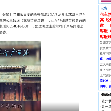
公告
包车热
、银饰叮当和长桌宴的酒香酿成记忆？从贵阳或凯里包车
高 经
）或40公里短途（龙塘苗寨过去），让车轮碾过苗族史诗的
微 信:
851-85164808），知道哪道山梁能拍千户吊脚楼全
客服 
最香。
客服
贵州蓝
赁资质
租车网
座、29
蓝天商
服务项
上驾驶
联PO
回单、
最新地
贵州黄
·
贵州赤
·