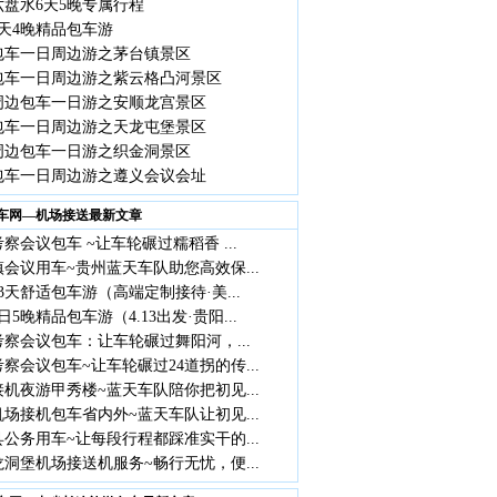
六盘水6天5晚专属行程
天4晚精品包车游
包车一日周边游之茅台镇景区
包车一日周边游之紫云格凸河景区
周边包车一日游之安顺龙宫景区
包车一日周边游之天龙屯堡景区
周边包车一日游之织金洞景区
包车一日周边游之遵义会议会址
车网—机场接送最新文章
察会议包车 ~让车轮碾过糯稻香 ...
会议用车~贵州蓝天车队助您高效保...
3天舒适包车游（高端定制接待·美...
日5晚精品包车游（4.13出发·贵阳...
察会议包车：让车轮碾过舞阳河，...
察会议包车~让车轮碾过24道拐的传...
机夜游甲秀楼~蓝天车队陪你把初见...
场接机包车省内外~蓝天车队让初见...
公务用车~让每段行程都踩准实干的...
洞堡机场接送机服务~畅行无忧，便...