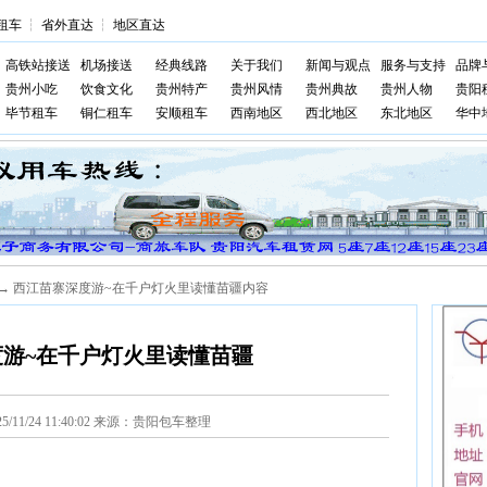
租车
┆
省外直达
┆
地区直达
高铁站接送
机场接送
经典线路
关于我们
新闻与观点
服务与支持
品牌
贵州小吃
饮食文化
贵州特产
贵州风情
贵州典故
贵州人物
贵阳
毕节租车
铜仁租车
安顺租车
西南地区
西北地区
东北地区
华中
→ 西江苗寨深度游~在千户灯火里读懂苗疆内容
游~在千户灯火里读懂苗疆
25/11/24 11:40:02 来源：贵阳包车整理