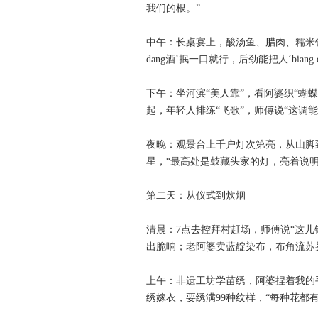
我们的根。”
中午：长桌宴上，酸汤鱼、腊肉、糯米饭
dang酒’抿一口就行，后劲能把人‘biang d
下午：坐河滨“美人靠”，看阿婆织“蝴
起，年轻人排练“飞歌”，师傅说“这调
夜晚：观景台上千户灯次第亮，从山脚
星，“最高处是鼓藏头家的灯，亮着说明
第二天：从仪式到炊烟
清晨：7点去控拜村赶场，师傅说“这儿
出脆响；老阿婆卖蓝靛染布，布角流苏
上午：非遗工坊学苗绣，阿婆捏着我的手
绣嫁衣，要绣满99种纹样，“每种花都