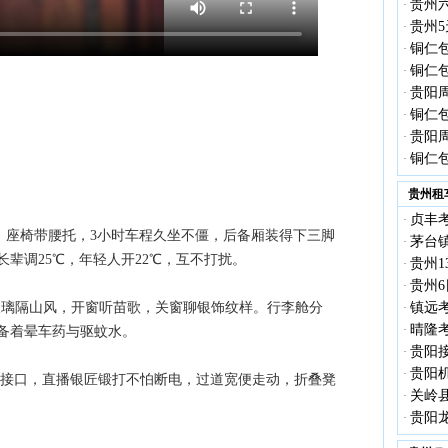
贵州
·
贵州5
·
铜仁
·
铜仁
·
贵阳
·
铜仁
·
贵阳
·
铜仁
·
贵州租
贞丰考
·
小团，座椅带腰托，3小时车程久坐不僵，后备厢装得下三脚
茅台镇
·
辈调25℃，年轻人开22℃，互不打扰。
贵州1
·
贵州6
·
隔音玻璃隔山风，开窗听苗歌，关窗聊银饰纹样。行李舱分
镇远考
·
晴隆考
·
备着晕车药与驱蚊水。
贵阳接
·
贵阳机
·
USB接口，直播银匠锻打不怕断电，过道宽便走动，折叠凳
关岭县
·
贵阳龙
·