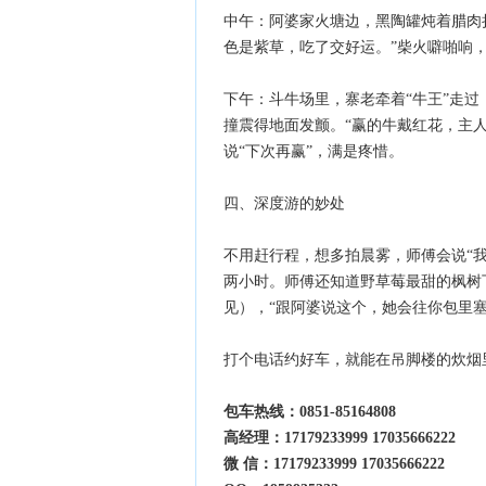
中午：阿婆家火塘边，黑陶罐炖着腊肉折
色是紫草，吃了交好运。”柴火噼啪响
下午：斗牛场里，寨老牵着“牛王”走
撞震得地面发颤。“赢的牛戴红花，主
说“下次再赢”，满是疼惜。
四、深度游的妙处
不用赶行程，想多拍晨雾，师傅会说“
两小时。师傅还知道野草莓最甜的枫树
见），“跟阿婆说这个，她会往你包里塞
打个电话约好车，就能在吊脚楼的炊烟
包车热线：0851-85164808
高经理：17179233999 17035666222
微 信：17179233999 17035666222