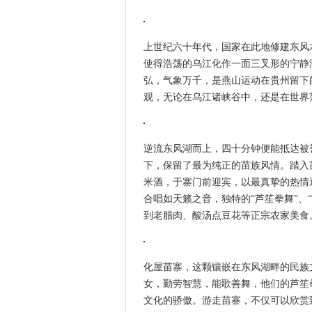
上世纪六十年代，国家在此地修建东风
使得浩荡的乌江化作一面三叉形的宁静
弘，气象万千，是燕山运动在贵州留下
观，无论在乌江诸峡谷中，还是在世界
逆流东风湖而上，四十分钟便能抵达被
下，保留了最为纯正的苗族风情。踏入
米酒，于寨门前迎宾，以最真挚的热情
合唱如天籁之音，独特的“芦笙拳舞”、
到老腊肉、酸汤点豆花等正宗农家美食
化屋苗寨，这颗镶嵌在东风湖畔的民族
女，勤劳智慧，能歌善舞，他们的芦笙
文化的骄傲。游走苗寨，不仅可以欣赏