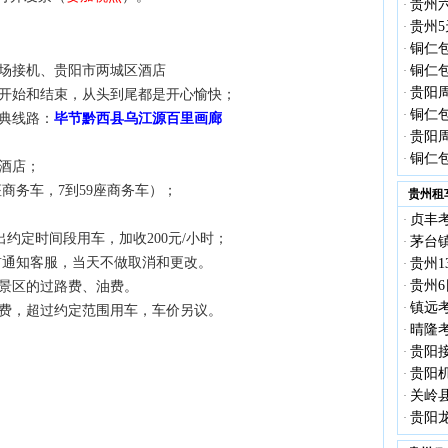
贵州
·
贵州5
·
铜仁
·
铜仁
机场接机、贵阳市两城区酒店
·
贵阳
·
的开始和结束，从头到尾都是开心愉快；
铜仁
·
典线路：
毕节黔西县
乌江源百里画廊
贵阳
·
铜仁
·
到酒店；
N座商务车，7到59座商务车）；
贵州租
；
贞丰考
·
，超出约定时间段用车，加收200元/小时；
茅台镇
·
00前通知客服，当天不做取消和更改。
贵州1
·
贵州6
·
至景区的过路费、油费。
镇远考
·
餐费，超过约定范围用车，车价另议。
晴隆考
·
贵阳接
·
贵阳机
·
关岭县
·
贵阳龙
·