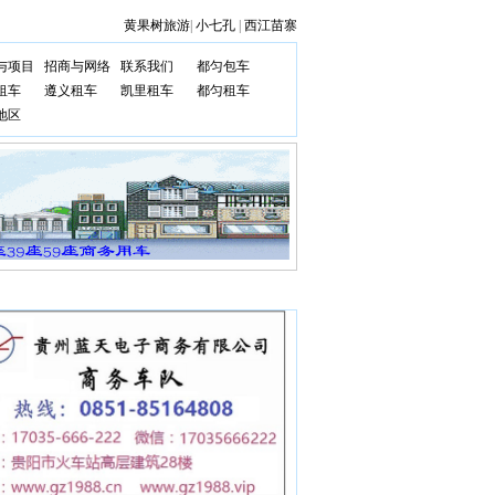
黄果树旅游
|
小七孔
|
西江苗寨
与项目
招商与网络
联系我们
都匀包车
租车
遵义租车
凯里租车
都匀租车
地区