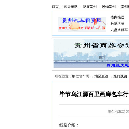
首页
┆
蓝天车队
┆
吃在贵州
┆
风物贵州
┆
贵州
省内接送
黔味名菜
六盘水租车
现在位置：
铜仁包车网
→
地区直达
→
经典线路
毕节乌江源百里画廊包车行
铜仁包车网
2
线路介绍：