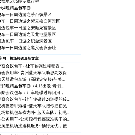
六盘水6天5晚专属行程
天4晚精品包车游
包车一日周边游之茅台镇景区
包车一日周边游之紫云格凸河景区
周边包车一日游之安顺龙宫景区
包车一日周边游之天龙屯堡景区
周边包车一日游之织金洞景区
包车一日周边游之遵义会议会址
车网—机场接送最新文章
察会议包车 ~让车轮碾过糯稻香 ...
会议用车~贵州蓝天车队助您高效保...
3天舒适包车游（高端定制接待·美...
日5晚精品包车游（4.13出发·贵阳...
察会议包车：让车轮碾过舞阳河，...
察会议包车~让车轮碾过24道拐的传...
机夜游甲秀楼~蓝天车队陪你把初见...
场接机包车省内外~蓝天车队让初见...
公务用车~让每段行程都踩准实干的...
洞堡机场接送机服务~畅行无忧，便...