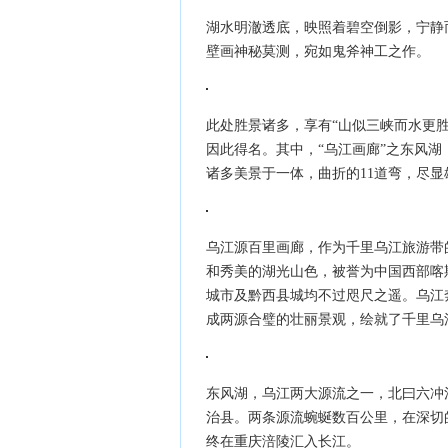
湖水明澈透底，映照着碧空倒影，宁静
壁画神秘莫测，宛如鬼斧神工之作。
此处胜景诸多，享有“山似三峡而水更
因此得名。其中，“乌江画廊”之东风
诸多美景于一体，曲折的11道弯，尽
乌江源百里画廊，作为千里乌江旅游带
和秀美的湖光山色，被誉为中国西部喀
城市及黔西县城均不过咫尺之遥。乌江
成两源合璧的壮丽景观，绘就了千里乌
东风湖，乌江两大源流之一，北曰六冲
治县。两条源流蜿蜒数百公里，在深切
终在重庆涪陵汇入长江。