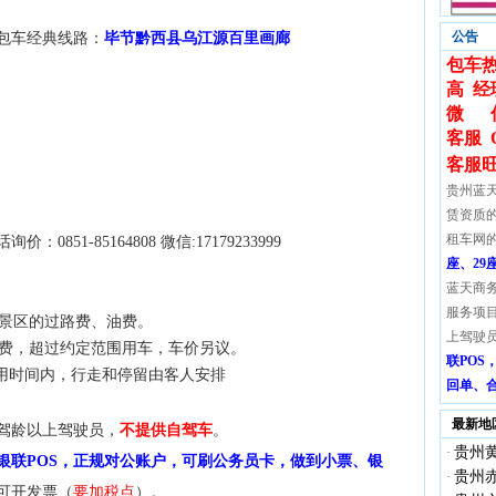
公告
包车经典线路：
毕节黔西县乌江源百里画廊
包车热
高 经
微 信:
客服 
客服
贵州蓝
赁资质
租车网
51-85164808 微信:17179233999
座、29
蓝天商
服务项
至景区的过路费、油费。
上驾驶
餐费，超过约定范围用车，车价另议。
联PO
用时间内，行走和停留由客人安排
回单、
最新地
驾龄以上驾驶员，
不提供自驾车
。
贵州黄
·
银联POS，正规对公账户，可刷公务员卡，做到小票、银
贵州赤
·
可开发票（
要加税点
）。