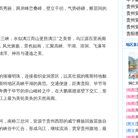
·
贵州
·
而秀丽，两岸峰峦叠嶂，壁立千仞，气势磅礴，断层间的
贵州
·
贵州
·
贵州
·
贵阳
·
胜三峡，水似漓江而山更胜漓江”之美誉，乌江源百里画廊
地区直
湖，风光旖旎，景色如画，汇聚高峡、平湖、溶洞、飞瀑等
显雄浑、神肖与逶迤之美。
的璀璨明珠，连接着织金洞景区，以其壮观的喀斯特地貌
铜仁到
斯特地区高峡平湖的典范。交通便捷，距离贵阳、毕节等
·
[组图]
奔腾于毕节的崇山峻岭之中，在大鹏展翅崖壁下交汇，形
·
[组图]
江上最为美轮美奂的天然画廊。
·
[组图]
·
[组图]
·
[组图]
河，南称三岔河，皆源于贵州西部的威宁彝族回族苗族自
·
[图文]
的峡谷中汇合，形成乌江，继续流淌，贯穿贵州腹地，最
·
[图文]
·
[组图]