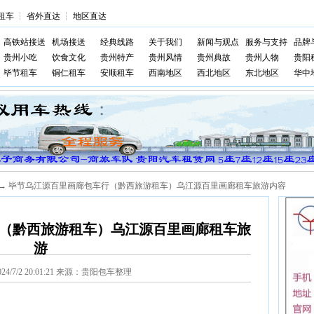
租车
┆
省外直达
┆
地区直达
高铁站接送
机场接送
经典线路
关于我们
新闻与观点
服务与支持
品牌
贵州小吃
饮食文化
贵州特产
贵州风情
贵州典故
贵州人物
贵阳
毕节租车
铜仁租车
安顺租车
西南地区
西北地区
东北地区
华中
→ 毕节乌江源百里画廊包车行（黔西旅游租车）乌江源百里画廊租车旅游内容
（黔西旅游租车）乌江源百里画廊租车旅
游
024/7/2 20:01:21 来源：贵阳包车整理