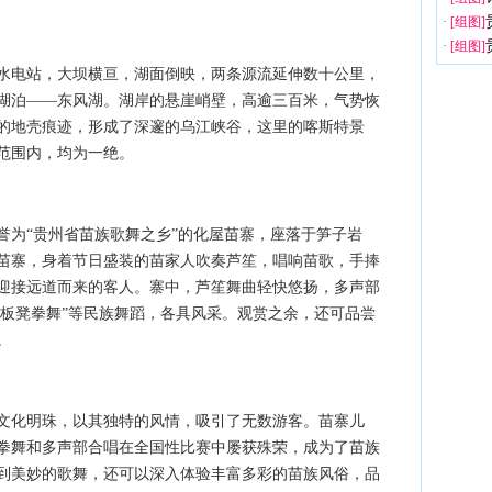
·
[组图]
·
[组图]
水电站，大坝横亘，湖面倒映，两条源流延伸数十公里，
湖泊——东风湖。湖岸的悬崖峭壁，高逾三百米，气势恢
的地壳痕迹，形成了深邃的乌江峡谷，这里的喀斯特景
范围内，均为一绝。
誉为“贵州省苗族歌舞之乡”的化屋苗寨，座落于笋子岩
苗寨，身着节日盛装的苗家人吹奏芦笙，唱响苗歌，手捧
迎接远道而来的客人。寨中，芦笙舞曲轻快悠扬，多声部
“板凳拳舞”等民族舞蹈，各具风采。观赏之余，还可品尝
。
文化明珠，以其独特的风情，吸引了无数游客。苗寨儿
拳舞和多声部合唱在全国性比赛中屡获殊荣，成为了苗族
到美妙的歌舞，还可以深入体验丰富多彩的苗族风俗，品