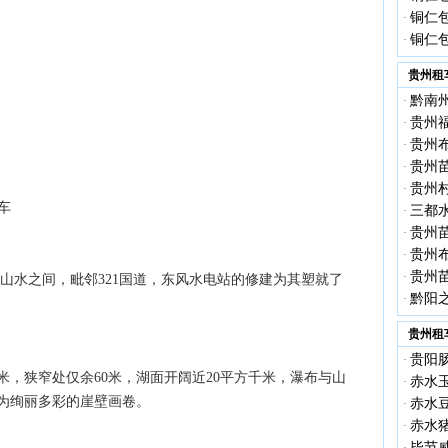
铜仁包
·
铜仁包
·
贵州租
黔南
·
贵州
·
贵州
·
贵州
·
贵州
·
车
三都
·
贵州
·
贵州
·
贵州
·
山水之间，毗邻321国道，东风水电站的修建为其塑就了
黔阳
·
贵州租
贵阳
·
米，狭窄处仅余60米，湖面开阔近20平方千米，瀑布与山
赤水
·
为绚丽多彩的崖壁画卷。
赤水
·
赤水
·
毕节