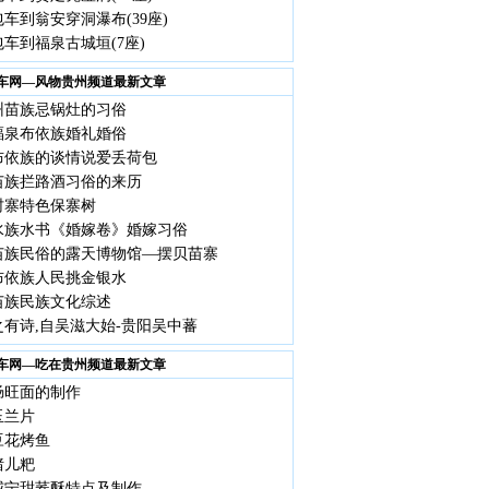
车到翁安穿洞瀑布(39座)
车到福泉古城垣(7座)
车网—风物贵州频道最新文章
州苗族忌锅灶的习俗
福泉布依族婚礼婚俗
布依族的谈情说爱丢荷包
苗族拦路酒习俗的来历
村寨特色保寨树
水族水书《婚嫁卷》婚嫁习俗
苗族民俗的露天博物馆—摆贝苗寨
布依族人民挑金银水
苗族民族文化综述
之有诗,自吴滋大始-贵阳吴中蕃
车网—吃在贵州频道最新文章
肠旺面的制作
玉兰片
豆花烤鱼
猪儿粑
威宁甜荞酥特点及制作