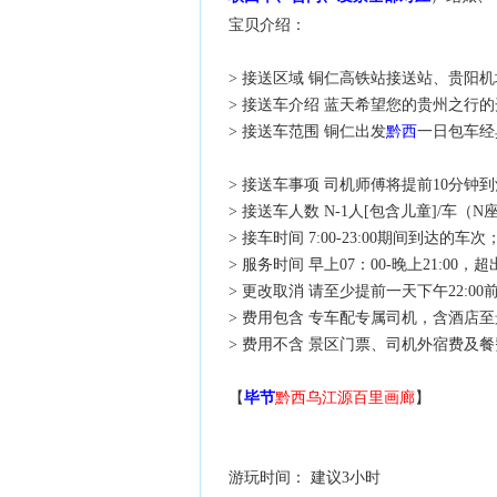
宝贝介绍：
> 接送区域 铜仁高铁站接送站、贵阳
> 接送车介绍 蓝天希望您的贵州之行
> 接送车范围 铜仁出发
黔西
一日包车经
> 接送车事项 司机师傅将提前10分钟
> 接送车人数 N-1人[包含儿童]/车（
> 接车时间 7:00-23:00期间到达的车次
> 服务时间 早上07：00-晚上21:00
> 更改取消 请至少提前一天下午22:
> 费用包含 专车配专属司机，含酒店
> 费用不含 景区门票、司机外宿费及
【
毕节
黔西
乌江源百里画廊
】
游玩时间： 建议3小时