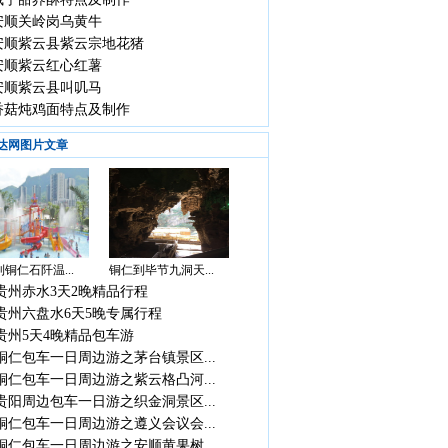
安顺关岭岗乌黄牛
安顺紫云县紫云宗地花猪
安顺紫云红心红薯
安顺紫云县叫叽马
香菇炖鸡面特点及制作
达网图片文章
铜仁石阡温...
铜仁到毕节九洞天...
贵州赤水3天2晚精品行程
贵州六盘水6天5晚专属行程
贵州5天4晚精品包车游
铜仁包车一日周边游之茅台镇景区...
铜仁包车一日周边游之紫云格凸河...
贵阳周边包车一日游之织金洞景区...
铜仁包车一日周边游之遵义会议会...
铜仁包车一日周边游之安顺黄果树...