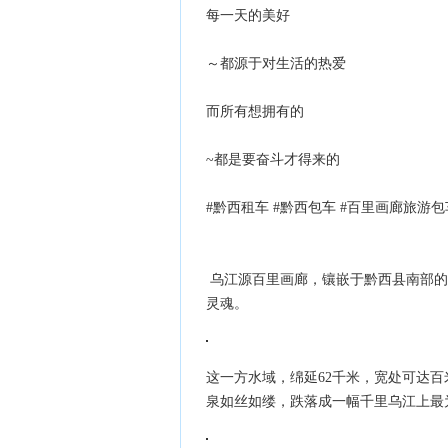
每一天的美好
～都源于对生活的热爱
而所有想拥有的
~都是要奋斗才得来的
#黔西租车 #黔西包车 #百里画廊旅游包
乌江源百里画廊，镶嵌于黔西县南部的
灵魂。
这一方水域，绵延62千米，宽处可达百
泉如丝如缕，跌落成一幅千里乌江上最