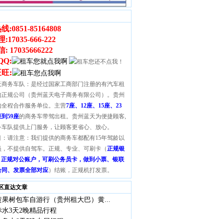
线:
0851-85164808
理
:
17035-666-222
 17035666222
QQ:
:
旺旺
天商务车队：是经过国家工商部门注册的有汽车租
的正规公司（贵州蓝天电子商务有限公司）。贵州
的全程合作服务单位。主营
7座、12座、15座、23
座到59座
的商务车带驾出租。贵州蓝天为便捷顾客,
务车队提供上门服务，让顾客更省心、放心。
目：请注意：我们提供的商务车都配有15年驾龄以
员，不提供自驾车。正规、专业、可刷卡（
正规银
S，正规对公账户，可刷公务员卡，做到小票、银联
合同、发票全部对应
）结账，正规机打发票。
区直达文章
果树包车自游行（贵州租大巴）黄...
水3天2晚精品行程