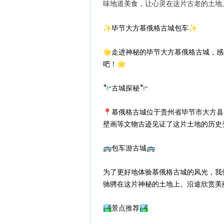
味地道美食，让心灵在这片古老的土地
✨毕节大方慕俄格古城包车✨
🌟走进神秘的毕节大方慕俄格古城，
吧！🌟
🔭古城探秘🔭
📍慕俄格古城位于贵州省毕节市大方
壁画等文物古迹见证了这片土地的历史
🚌包车游古城🚌
为了更好地体验慕俄格古城的风光，我
驰骋在这片神秘的土地上。沿途欣赏美
🏞️景点推荐🏞️