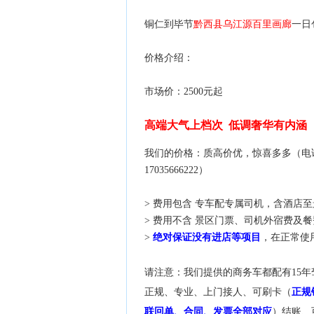
铜仁到毕节
黔西县
乌江源百里画廊
一日
价格介绍：
市场价：2500元起
高端大气上档次 低调奢华有内涵
我们的价格：质高价优，惊喜多多（电话询价：08
17035666222）
> 费用包含 专车配专属司机，含酒店
> 费用不含 景区门票、司机外宿费及
>
绝对保证没有进店等项目
，在正常使
请注意：我们提供的商务车都配有15年
正规、专业、上门接人、可刷卡（
正规
联回单、合同、发票全部对应
）结账、