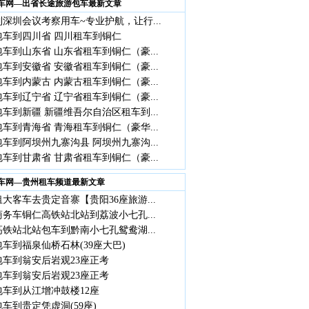
车网—出省长途旅游包车最新文章
深圳会议考察用车~专业护航，让行...
包车到四川省 四川租车到铜仁
车到山东省 山东省租车到铜仁（豪...
车到安徽省 安徽省租车到铜仁（豪...
车到内蒙古 内蒙古租车到铜仁（豪...
车到辽宁省 辽宁省租车到铜仁（豪...
车到新疆 新疆维吾尔自治区租车到...
车到青海省 青海租车到铜仁（豪华...
车到阿坝州九寨沟县 阿坝州九寨沟...
车到甘肃省 甘肃省租车到铜仁（豪...
车网—贵州租车频道最新文章
大客车去贵定音寨【贵阳36座旅游...
商务车铜仁高铁站北站到荔波小七孔...
铁站北站包车到黔南小七孔鸳鸯湖...
车到福泉仙桥石林(39座大巴)
包车到翁安后岩观23座正考
包车到翁安后岩观23座正考
包车到从江增冲鼓楼12座
车到贵定凭虚洞(59座)