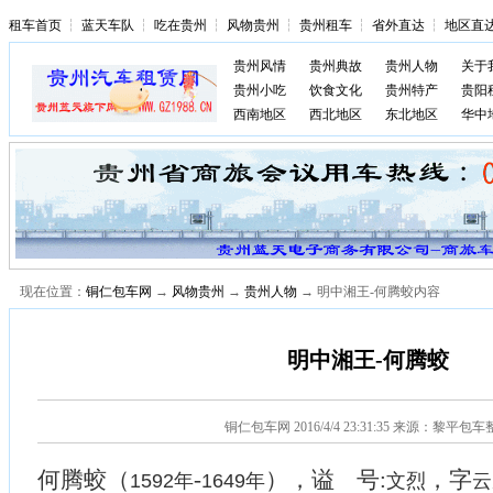
租车首页
┆
蓝天车队
┆
吃在贵州
┆
风物贵州
┆
贵州租车
┆
省外直达
┆
地区直
贵州风情
贵州典故
贵州人物
关于
贵州小吃
饮食文化
贵州特产
贵阳
西南地区
西北地区
东北地区
华中
现在位置：
铜仁包车网
→
风物贵州
→
贵州人物
→ 明中湘王-何腾蛟内容
明中湘王-何腾蛟
铜仁包车网
2016/4/4 23:31:35 来源：黎平包
何腾蛟（
-
），谥 号:
，字
1592年
1649年
文烈
云