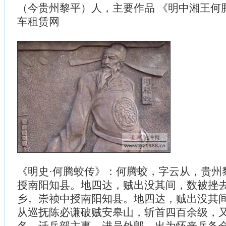
（今贵州黎平）人，主要作品 《明中湘王何
车租赁网
《明史·何腾蛟传》：何腾蛟，字云从，贵州
授南阳知县。地四达，贼出没其间，数被挫
乡。崇祯中授南阳知县。地四达，贼出没其
从巡抚陈必谦破贼安皋山，斩首四百余级，
名。迁兵部主事，进员外郎，出为怀来兵备