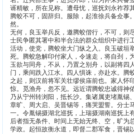
谞精敏，所在见称。遭母忧，巡抚刘永祚荐
腾蛟不可，固辞归。服除，起淮徐兵备佥事
然。
无何，良玉举兵反，邀腾蛟偕行，不可，则
士民争匿其署中和半合法的群众组织中进行
活动，使党，腾蛟坐大门纵之入。良玉破垣
死。腾蛟急解印付家人，令速走，将自刭，
玉欲与同舟，不从，乃置之别舟，以副将四
门，乘间跌入江水。四人惧诛，亦赴水。腾
之起，则汉前将军关壮缪侯庙前也。家人怀
惊。觅渔舟，忽不见。远近谓腾蛟忠诚得神
乃从宁州转浏阳，抵长沙。集诸属吏堵胤锡
章旷、周大启、吴晋锡等，痛哭盟誓。分士
一。令胤锡摄湖北巡抚，上瑞摄湖南巡抚上
后者指无条件、时间上无始无终、空，旷为
学政。起恒故衡永道，即督二郡军食，晋锡