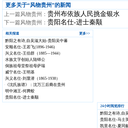
更多关于“
风物贵州
”的新闻
贵州布依族人民挑金银水
上一篇风物贵州：
贵阳名仕-进士秦颙
下一篇风物贵州：
相关报道
更多>>
黔阳之有诗,自吴滋大始-贵阳吴中蕃
·
安顺名仕-王若飞(1896-1946)
·
兴义名仕-王伯群（1885—1944）
·
水族文字创始人陆铎公
·
侗族祖母堂祭祖母萨瑞
·
威宁名仕-王明基
·
兴义名仕-刘显潜（1865-1938）
·
《沈氏族谱》：沈万三后裔在贵州
·
明中湘王-何腾蛟
·
贵阳名仕-进士秦颙
·
24小时阅览排行
黔阳之有诗,自
·
贵阳名仕-马士英
·
凯里名仕-夏同龢
·