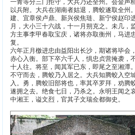
一青等分三门拒守，大兵乃还全州。会金声
以兵附。大兵在湖南者姑退，腾蛟遂取全州
建、宜章侯卢鼎、新兴侯焦琏、新宁侯赵印
月，大小三十六战，十一月朔克之。未几，
方主事李甲春取宝庆，诸将亦取衡州，马进
复。
六年正月檄进忠由益阳出长沙，期诸将毕会
赤心入衡。部下卒六千人，惧忠贞营掩袭，
十人往。将至，闻其军已东，即尾之至湘潭
不守而去，腾蛟乃入居之。大兵知腾蛟入空
入。勇，腾蛟旧部将也，率其卒罗拜，劝腾
遂拥之去。绝食七日，乃杀之。永明王闻之
中湘王，谥文烈，官其子文瑞佥都御史。