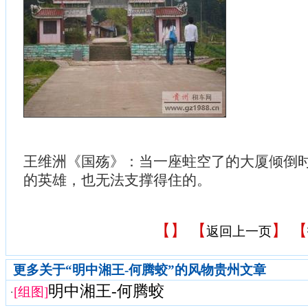
王维洲《国殇》：当一座蛀空了的大厦倾倒
的英雄，也无法支撑得住的。
【
】 【
】 【
返回上一页
更多关于“明中湘王-何腾蛟”的风物贵州文章
明中湘王-何腾蛟
·
[组图]