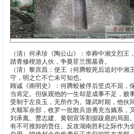
（清）何承珍《陶公山》：幸葬中湘文烈王
踏青修楔游人伙，争奠茝兰围墓香。
（清）黎庶昌：使王（何腾蛟死后追封中湘
守，明之亡不亡未可知也。
顾诚《南明史》：何腾蛟被俘后坚贞不屈，
当肯定。但纵观他的一生却是成事不足，败
受制于左良玉，无所作为。隆武时期，他伙
大顺军余部，收罗一批散兵游勇充当嫡系，
刘承胤、曹志建、黄朝宣等割据跋扈的局面
有不可推卸的责任。反攻湖南胜利之际作为