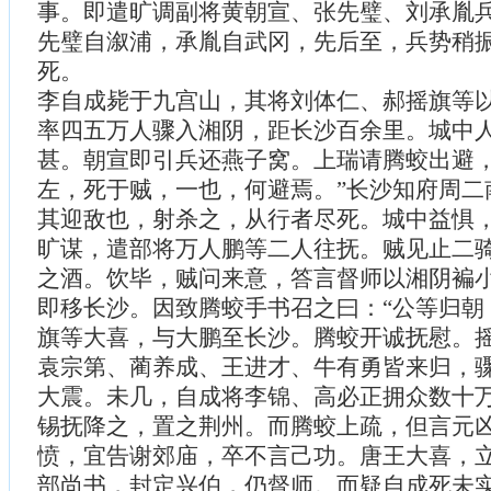
事。即遣旷调副将黄朝宣、张先璧、刘承胤
先璧自溆浦，承胤自武冈，先后至，兵势稍
死。
李自成毙于九宫山，其将刘体仁、郝摇旗等
率四五万人骤入湘阴，距长沙百余里。城中
甚。朝宣即引兵还燕子窝。上瑞请腾蛟出避，
左，死于贼，一也，何避焉。”长沙知府周二
其迎敌也，射杀之，从行者尽死。城中益惧
旷谋，遣部将万人鹏等二人往抚。贼见止二
之酒。饮毕，贼问来意，答言督师以湘阴褊
即移长沙。因致腾蛟手书召之曰：“公等归朝
旗等大喜，与大鹏至长沙。腾蛟开诚抚慰。
袁宗第、蔺养成、王进才、牛有勇皆来归，
大震。未几，自成将李锦、高必正拥众数十
锡抚降之，置之荆州。而腾蛟上疏，但言元
愤，宜告谢郊庙，卒不言己功。唐王大喜，
部尚书，封定兴伯，仍督师。而疑自成死未