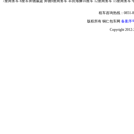
7座商务车
8座车奔驰威霆
奔驰9座商务车
丰田海狮10座车
12座商务车
15座商务车
租车咨询热线：0851-85
版权所有 铜仁包车网
备案序号:
Copyright 2012