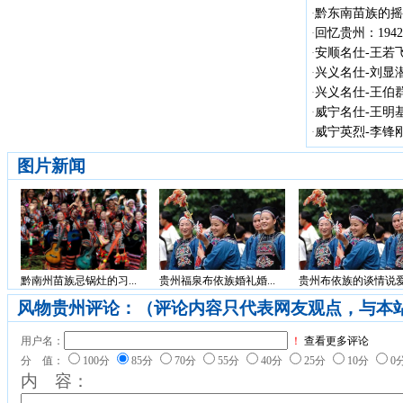
黔东南苗族的摇
·
回忆贵州：19
·
安顺名仕-王若飞(1
·
兴义名仕-刘显潜（
·
兴义名仕-王伯群（
·
威宁名仕-王明
·
威宁英烈-李锋刚（
·
图片新闻
黔南州苗族忌锅灶的习...
贵州福泉布依族婚礼婚...
贵州布依族的谈情说爱.
风物贵州评论：（评论内容只代表网友观点，与本
用户名：
！
查看更多评论
分 值：
100分
85分
70分
55分
40分
25分
10分
0
内 容：