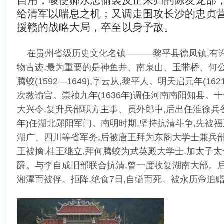
自用，唆使郝永忠偷袭反正来归的陈友龙部
给清军以喘息之机；又调走围攻长沙的忠贞
援赣的战略大局，卒至以身予敌。
在贵州省级历史文化名镇―――黎平县德凤镇,有
物古迹,最为重要的是神鱼井、南泉山、玉带桥、何公
腾蛟(1592―1649),字云从,黎平人。明天启元年(16
次教谕官。崇祯九年(1636年)调任河南南阳知县。十一
大兴令,复升兵部职方主事、员外郎中,后出任淮徐兵备
年)任湖北郧阳军门。南明时期,坚持抗清斗争,先被福
湖广、四川等省军务,后被唐王拜为东阁大学士兼兵部
王被擒,桂王继立,拜何腾蛟为武英殿大学士,加太子太
爵。与李自成旧部联合抗清,曾一度收复湖南大部。
湘潭而被俘。拒降,绝食7日,自缢而死。被永历帝追