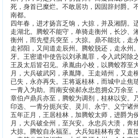
死，身首已糜烂。不敢居功，因固辞封爵。
南都。
四年春，进才扬言乏饷，大掠，并及湘阴。
走湖北。腾蛟不能守，单骑走衡州，长沙、
衡州，而先璧兵突至，大掠。鼎不能抗，走
走祁阳，又间道走辰州。腾蛟脱还，走永州
牙。王密遣中使告以刘承胤罪，令入武冈除
王及太后皆召见。承胤由小校，以腾蛟荐至
月，大兵破武冈，承胤降。王走靖州，又走
已失，永亦再失。王将返桂林，而城中止焦
一青入为助。而南安侯郝永忠忽拥众万余至
章伯卢鼎兵亦至，腾蛟为调剂，桂林以安。
印选、一青分扼兴安、灵川、永宁、义宁诸
五年正月，王居桂林，加腾蛟太师，进爵为
月，大兵破全州，至兴安。永忠兵大溃，奔
大掠。腾蛟自永福至。大兵知桂林有变，直