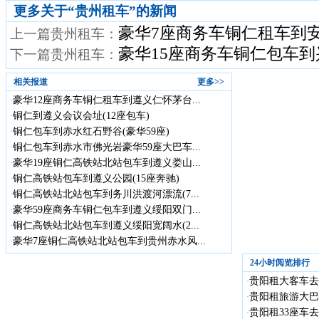
更多关于“
贵州租车
”的新闻
豪华7座商务车铜仁租车到
上一篇贵州租车：
豪华15座商务车铜仁包车
下一篇贵州租车：
相关报道
更多>>
豪华12座商务车铜仁租车到遵义仁怀茅台...
·
铜仁到遵义会议会址(12座包车)
·
铜仁包车到赤水红石野谷(豪华59座)
·
铜仁包车到赤水市佛光岩豪华59座大巴车...
·
豪华19座铜仁高铁站北站包车到遵义娄山...
·
铜仁高铁站包车到遵义公园(15座奔驰)
·
铜仁高铁站北站包车到务川洪渡河漂流(7...
·
豪华59座商务车铜仁包车到遵义绥阳双门...
·
铜仁高铁站北站包车到遵义绥阳宽阔水(2...
·
豪华7座铜仁高铁站北站包车到贵州赤水风...
·
24小时阅览排行
贵阳租大客车去贵
·
贵阳租旅游大巴
·
贵阳租33座车去
·