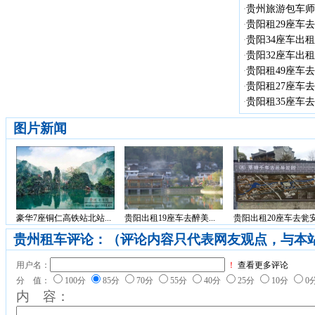
贵州旅游包车师
·
贵阳租29座车去
·
贵阳34座车出租
·
贵阳32座车出租
·
贵阳租49座车去
·
贵阳租27座车去
·
贵阳租35座车去
·
图片新闻
豪华7座铜仁高铁站北站...
贵阳出租19座车去醉美...
贵阳出租20座车去瓮安.
贵州租车评论：（评论内容只代表网友观点，与本
用户名：
！
查看更多评论
分 值：
100分
85分
70分
55分
40分
25分
10分
0
内 容：