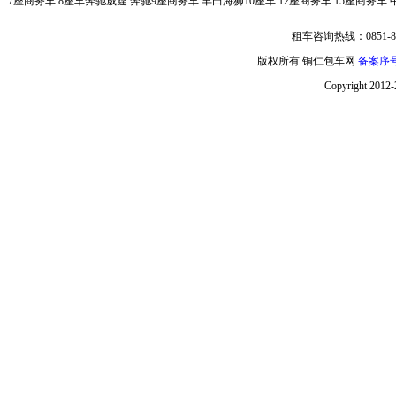
7座商务车
8座车奔驰威霆
奔驰9座商务车
丰田海狮10座车
12座商务车
15座商务车
租车咨询热线：0851-85
版权所有 铜仁包车网
备案序号:
Copyright 2012