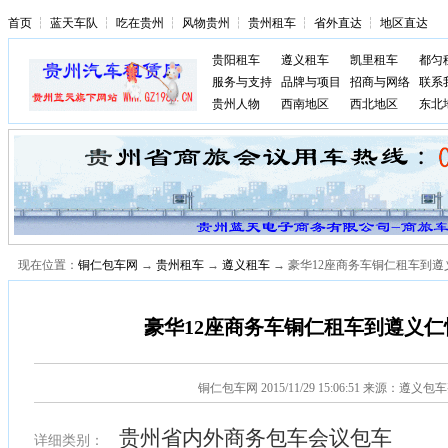
首页
┆
蓝天车队
┆
吃在贵州
┆
风物贵州
┆
贵州租车
┆
省外直达
┆
地区直达
贵阳租车
遵义租车
凯里租车
都匀
服务与支持
品牌与项目
招商与网络
联系
贵州人物
西南地区
西北地区
东北
现在位置：
铜仁包车网
→
贵州租车
→
遵义租车
→ 豪华12座商务车铜仁租车到
豪华12座商务车铜仁租车到遵义仁
铜仁包车网
2015/11/29 15:06:51 来源：遵义
贵州省内外商务包车会议包车
详细类别：