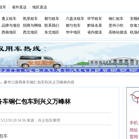
租车
┆
省外直达
┆
地区直达
遵义租车
凯里租车
都匀租车
六盘水租车
毕节租车
铜仁租车
安顺
品牌与项目
招商与网络
联系我们
都匀包车
黔味名菜
贵州小吃
饮食
西南地区
西北地区
东北地区
华中地区
省内接送
高铁站接送
机场
→ 豪华12座商务车铜仁包车到兴义万峰林内容
商务车铜仁包车到兴义万峰林
15/12/10 20:34:36 来源：兴义包车整理
包车