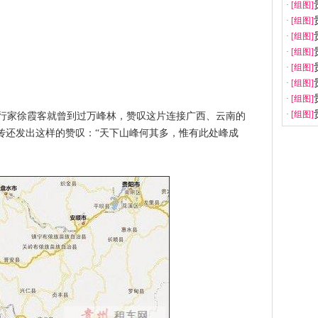
·
[组图]
·
[组图]
·
[组图]
·
[组图]
·
[组图]
·
[组图]
·
[组图]
·
[组图]
行家徐霞客就曾到过万峰林，赞叹这片连接广西、云南的
传还发出这样的赞叹：“天下山峰何其多，惟有此处峰成