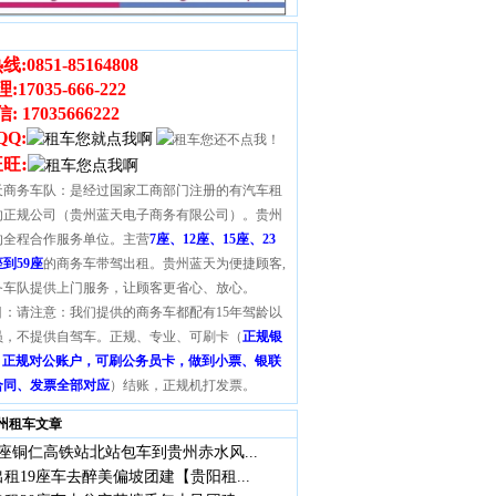
线:
0851-85164808
理
:
17035-666-222
 17035666222
QQ:
:
旺旺
天商务车队：是经过国家工商部门注册的有汽车租
的正规公司（贵州蓝天电子商务有限公司）。贵州
的全程合作服务单位。主营
7座、12座、15座、23
座到59座
的商务车带驾出租。贵州蓝天为便捷顾客,
务车队提供上门服务，让顾客更省心、放心。
目：请注意：我们提供的商务车都配有15年驾龄以
员，不提供自驾车。正规、专业、可刷卡（
正规银
S，正规对公账户，可刷公务员卡，做到小票、银联
合同、发票全部对应
）结账，正规机打发票。
州租车文章
座铜仁高铁站北站包车到贵州赤水风...
租19座车去醉美偏坡团建【贵阳租...