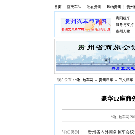
首页
┆
蓝天车队
┆
吃在贵州
┆
风物贵州
┆
贵州
贵阳租车
服务与支持
贵州人物
现在位置：
铜仁包车网
→
贵州租车
→
兴义租车
豪华12座
铜仁包车网
20
详细类别：
贵州省内外商务包车会议