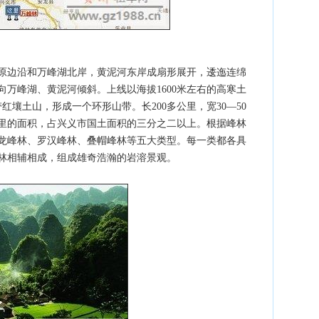
高原边沿和万峰湖北岸，黄泥河东岸成扇形展开，逶迤连绵
万峰湖、黄泥河倾斜。上线以海拔1600米左右的高寒土
红壤土山，形成一个环形山带。长200多公里，宽30―50
公里的面积，占兴义市国土面积的三分之二以上。根据峰林
龙峰林、罗汉峰林、叠帽峰林等五大类型。每一类都各具
峰林相辅相成，组成雄奇浩瀚的岩溶景观。