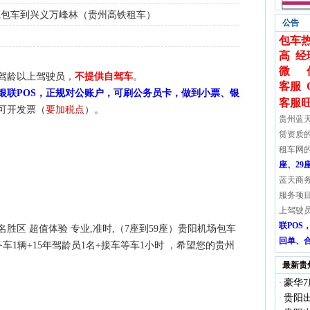
仁包车到兴义万峰林（贵州高铁租车）
公告
包车热
高 经
微 信:
驾龄以上驾驶员，
不提供自驾车
。
客服 
银联POS，正规对公账户，可刷公务员卡，做到小票、银
客服
可开发票（
要加税点
）。
贵州蓝
赁资质
租车网
座、29
蓝天商
服务项
上驾驶
联PO
区 超值体验 专业,准时,（7座到59座）贵阳机场包车
回单、
车1辆+15年驾龄员1名+接车等车1小时 ，希望您的贵州
最新贵
豪华7
·
贵阳出
·