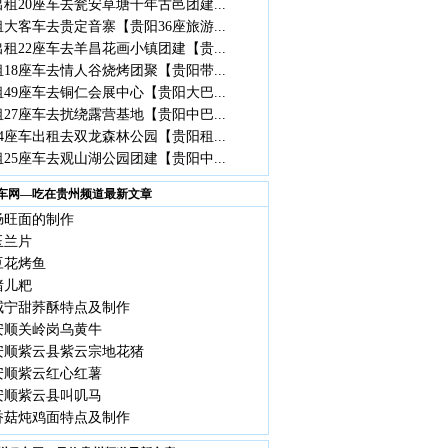
租20座车去瓮安草塘千年古邑团建...
大客车去贵定音寨【贵阳36座旅游...
租22座车去羊昌花画小镇团建【贵...
18座车去情人谷烧烤团聚【贵阳带...
49座车去铜仁会展中心【贵阳大巴...
27座车去扰绕露营基地【贵阳中巴...
4座车出租去双龙森林公园【贵阳租...
25座车去观山湖公园团建【贵阳中...
车网—吃在贵州频道最新文章
肠旺面的制作
玉兰片
豆花烤鱼
猪儿粑
威宁甜荞酥特点及制作
安顺关岭岗乌黄牛
安顺紫云县紫云宗地花猪
安顺紫云红心红薯
安顺紫云县叫叽马
香菇炖鸡面特点及制作