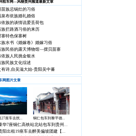
州租车网—风物贵州频道最新文章
州苗族忌锅灶的习俗
福泉布依族婚礼婚俗
布依族的谈情说爱丢荷包
苗族拦路酒习俗的来历
村寨特色保寨树
水族水书《婚嫁卷》婚嫁习俗
苗族民俗的露天博物馆—摆贝苗寨
布依族人民挑金银水
苗族民族文化综述
之有诗,自吴滋大始-贵阳吴中蕃
车网图片文章
27座车去扰...
铜仁包车到黎平德...
豪华7座铜仁高铁站北站包车到贵州...
贵阳出租19座车去醉美偏坡团建【...