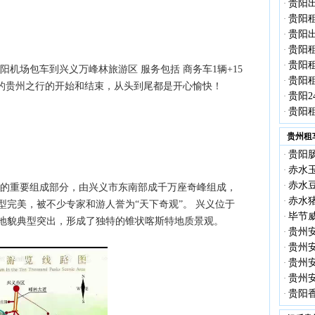
贵阳出
·
贵阳租
·
贵阳出
·
贵阳租
·
贵阳租
·
机场包车到兴义万峰林旅游区 服务包括 商务车1辆+15
贵阳租
·
您的贵州之行的开始和结束，从头到尾都是开心愉快！
贵阳2
·
贵阳租
·
贵州租
贵阳
·
赤水
·
赤水
·
的重要组成部分，由兴义市东南部成千万座奇峰组成，
赤水
·
完美，被不少专家和游人誉为“天下奇观”。 兴义位于
毕节
·
地貌典型突出，形成了独特的锥状喀斯特地质景观。
贵州
·
贵州
·
贵州
·
贵州
·
贵阳
·