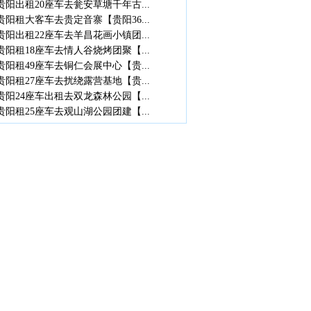
贵阳出租20座车去瓮安草塘千年古...
贵阳租大客车去贵定音寨【贵阳36...
贵阳出租22座车去羊昌花画小镇团...
贵阳租18座车去情人谷烧烤团聚【...
贵阳租49座车去铜仁会展中心【贵...
贵阳租27座车去扰绕露营基地【贵...
贵阳24座车出租去双龙森林公园【...
贵阳租25座车去观山湖公园团建【...