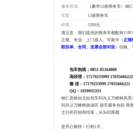
服务区域：
（豪华12座商务车）铜
车型：
12座商务车
价格：
3200元
请注意：我们提供的商务车都配有15年
正规、专业、上门接人、可刷卡（
正规
联回单、合同、发票全部对应
）结账、
包车热线：0851-85164808
高经理：17179233999 17035666222
微 信：17179233999 17035666222
QQ：1959935333
铜仁高铁站北站包车到兴义万峰林风景名胜
到兴义万峰林旅游区 接车服务包括 商务
之行的开始和结束，从头到尾都
是开心愉快！行程1天。